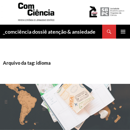
Pesquisar
_comciência dossiê atenção & ansiedade
PULAR
MENU
PARA
PRINCI
O
CONTEÚDO
Arquivo da tag: idioma