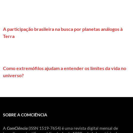
A participação brasileira na busca por planetas análogos à
Terra
Como extremófilos ajudam a entender os limites da vida no
universo?
SOBRE A COMCIÊNCIA
A
ComCiência
(ISSN 1519-7654) é uma revista digital mensal de