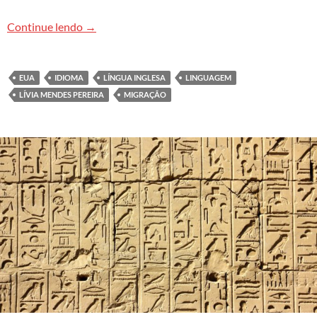
Desafios linguísticos dos imigrantes nos Estado
Continue lendo
→
EUA
IDIOMA
LÍNGUA INGLESA
LINGUAGEM
LÍVIA MENDES PEREIRA
MIGRAÇÃO