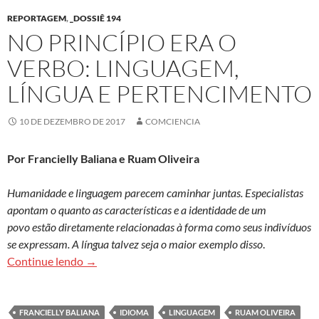
REPORTAGEM
,
_DOSSIÊ 194
NO PRINCÍPIO ERA O
VERBO: LINGUAGEM,
LÍNGUA E PERTENCIMENTO
10 DE DEZEMBRO DE 2017
COMCIENCIA
Por Francielly Baliana e Ruam Oliveira
Humanidade e linguagem parecem caminhar juntas. Especialistas
apontam o quanto as características e a identidade de um
povo estão diretamente relacionadas à forma como seus indivíduos
se expressam. A língua talvez seja o maior exemplo disso
.
No princípio era o verbo: linguagem, língua e p
Continue lendo
→
FRANCIELLY BALIANA
IDIOMA
LINGUAGEM
RUAM OLIVEIRA