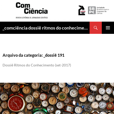
Pesquisar
_comciência dossiê ritmos do conhecimento (set-2017)
PULAR
MENU
PARA
PRINCI
O
CONTEÚDO
Arquivo da categoria: _dossiê 191
Dossiê Ritmos do Conhecimento (set-2017)