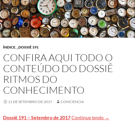
ÍNDICE
,
_DOSSIÊ 191
CONFIRA AQUI TODO O
CONTEÚDO DO DOSSIÊ
RITMOS DO
CONHECIMENTO
11 DE SETEMBRO DE 2017
COMCIENCIA
Confira aqui 
Dossiê 191 – Setembro de 2017
Continue lendo
→