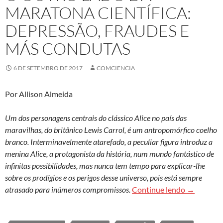
MARATONA CIENTÍFICA:
DEPRESSÃO, FRAUDES E
MÁS CONDUTAS
6 DE SETEMBRO DE 2017
COMCIENCIA
Por Allison Almeida
Um dos personagens centrais do clássico Alice no país das
maravilhas, do britânico Lewis Carrol, é um antropomórfico coelho
branco. Interminavelmente atarefado, a peculiar figura introduz a
menina Alice, a protagonista da história, num mundo fantástico de
infinitas possibilidades, mas nunca tem tempo para explicar-lhe
sobre os prodígios e os perigos desse universo, pois está sempre
O outro la
atrasado para inúmeros compromissos.
Continue lendo
→