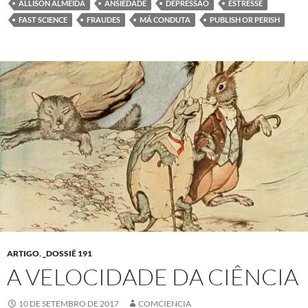
ALLISON ALMEIDA
ANSIEDADE
DEPRESSÃO
ESTRESSE
FAST SCIENCE
FRAUDES
MÁ CONDUTA
PUBLISH OR PERISH
ARTIGO
,
_DOSSIÊ 191
A VELOCIDADE DA CIÊNCIA
10 DE SETEMBRO DE 2017
COMCIENCIA