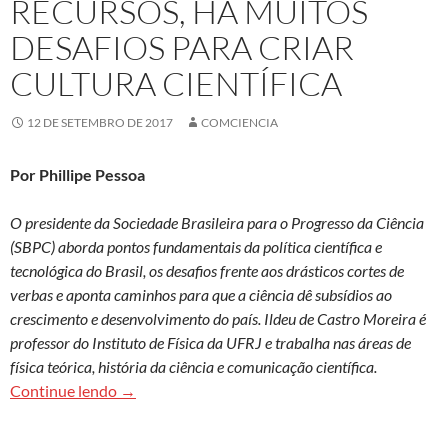
RECURSOS, HÁ MUITOS
DESAFIOS PARA CRIAR
CULTURA CIENTÍFICA
12 DE SETEMBRO DE 2017
COMCIENCIA
Por Phillipe Pessoa
O presidente da Sociedade Brasileira para o Progresso da Ciência
(SBPC) aborda pontos fundamentais da política científica e
tecnológica do Brasil, os desafios frente aos drásticos cortes de
verbas e aponta caminhos para que a ciência dê subsídios ao
crescimento e desenvolvimento do país.
Ildeu de Castro Moreira é
professor do Instituto de Física da UFRJ e trabalha nas áreas de
física teórica, história da ciência e comunicação científica.
Ildeu Moreira: Por falta de visão, política e recur
Continue lendo
→