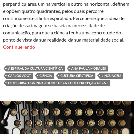
perpendiculares, um na vertical e outro na horizontal, definem
e opõem quatro quadrantes, pelos quais percorre
continuamente a linha espiralada. Percebe-se que a ideia de
criação dessa imagem se baseia na necessidade de
comunicação, para que a ciência tenha uma concretude do
ponto de vista da sua realidade, da sua materialidade social.
Espiral, cultura e cultura científica
Continue lendo
→
A ESPIRAL DA CULTURA CIENTÍFICA
ANA PAULA MORALES
CARLOS VOGT
CIÊNCIA
CULTURA CIENTÍFICA
LINGUAGEM
O DISCURSO DOS INDICADORES DE C&T E DE PERCEPÇÃO DE C&T