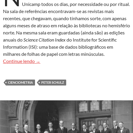
Unicamp todos os dias, por necessidade ou por ritual.
Na sala de referências encontravam-se as revistas mais
recentes, que chegavam, quando tínhamos sorte, com apenas
alguns meses de atraso em relação às bibliotecas no hemisfério
norte. Na mesma sala eram guardadas (ainda são) as edições
anuais do
Science Citation Index
do Institute for Scientific
Information (ISI): uma base de dados bibliográficos em
milhares de folhas de papel com letras minúsculas.
A ciência é mais do que a soma de seus indicado
Continue lendo
→
CIENCIOMETRIA
PETER SCHULZ