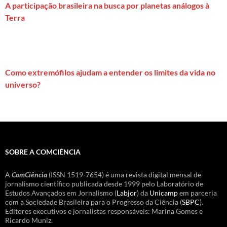
A participação brasileira na busca por planetas análogos à
Terra
Como extremófilos ajudam a entender os limites da vida no
universo?
SOBRE A COMCIÊNCIA
A
ComCiência
(ISSN 1519-7654) é uma revista digital mensal de
jornalismo científico publicada desde 1999 pelo Laboratório de
Estudos Avançados em Jornalismo (
Labjor
) da
Unicamp
em parceria
com a Sociedade Brasileira para o Progresso da Ciência (
SBPC
).
Editores executivos e jornalistas responsáveis: Marina Gomes e
Ricardo Muniz.