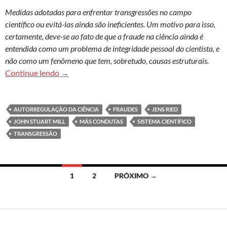
Medidas adotadas para enfrentar transgressões no campo
científico ou evitá-las ainda são ineficientes. Um motivo para isso,
certamente, deve-se ao fato de que a fraude na ciência ainda é
entendida como um problema de integridade pessoal do cientista, e
não como um fenômeno que tem, sobretudo, causas estruturais.
Má conduta e fraudes como desafios para a ciênci
Continue lendo
→
AUTORREGULAÇÃO DA CIÊNCIA
FRAUDES
JENS RIED
JOHN STUART MILL
MÁS CONDUTAS
SISTEMA CIENTÍFICO
TRANSGRESSÃO
Navegação
1
2
PRÓXIMO →
por
posts