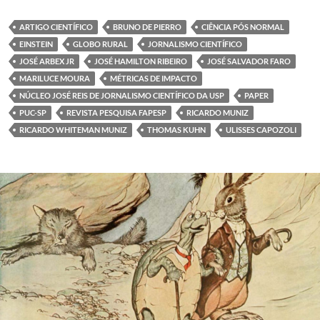
ARTIGO CIENTÍFICO
BRUNO DE PIERRO
CIÊNCIA PÓS NORMAL
EINSTEIN
GLOBO RURAL
JORNALISMO CIENTÍFICO
JOSÉ ARBEX JR
JOSÉ HAMILTON RIBEIRO
JOSÉ SALVADOR FARO
MARILUCE MOURA
MÉTRICAS DE IMPACTO
NÚCLEO JOSÉ REIS DE JORNALISMO CIENTÍFICO DA USP
PAPER
PUC-SP
REVISTA PESQUISA FAPESP
RICARDO MUNIZ
RICARDO WHITEMAN MUNIZ
THOMAS KUHN
ULISSES CAPOZOLI