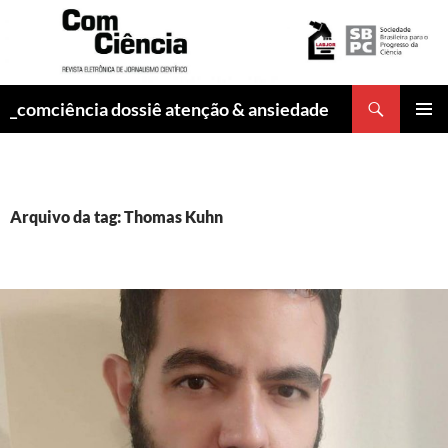
Pesquisar
_comciência dossiê atenção & ansiedade
PULAR
MENU
PARA
PRINCI
O
CONTEÚDO
Arquivo da tag: Thomas Kuhn