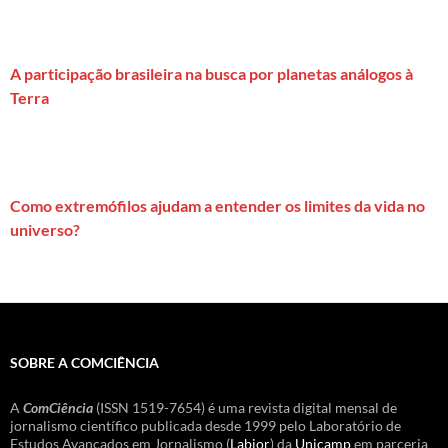
A participação brasileira na busca por planetas análogos à
Terra
Como extremófilos ajudam a entender os limites da vida no
universo?
SOBRE A COMCIÊNCIA
A
ComCiência
(ISSN 1519-7654) é uma revista digital mensal de
jornalismo científico publicada desde 1999 pelo Laboratório de
Estudos Avançados em Jornalismo (
Labjor
) da
Unicamp
em parceria