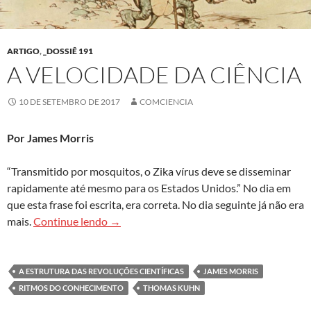
ARTIGO
,
_DOSSIÊ 191
A VELOCIDADE DA CIÊNCIA
10 DE SETEMBRO DE 2017
COMCIENCIA
Por James Morris
“Transmitido por mosquitos, o Zika vírus deve se disseminar
rapidamente até mesmo para os Estados Unidos.” No dia em
que esta frase foi escrita, era correta. No dia seguinte já não era
A velocidade da ciência
mais.
Continue lendo
→
A ESTRUTURA DAS REVOLUÇÕES CIENTÍFICAS
JAMES MORRIS
RITMOS DO CONHECIMENTO
THOMAS KUHN