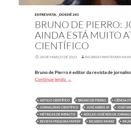
ENTREVISTA
,
_DOSSIÊ 243
BRUNO DE PIERRO: 
AINDA ESTÁ MUITO 
CIENTÍFICO
28 DE MARÇO DE 2023
RICARDO WHITEMAN MUN
Bruno de Pierro é editor da revista de jornalis
Bruno de Pierro: Jornalismo de c
Continue lendo
→
ARTIGO CIENTÍFICO
BRUNO DE PIERRO
CIÊNCIA 
JORNALISMO CIENTÍFICO
JOSÉ ARBEX JR
JOSÉ HA
MÉTRICAS DE IMPACTO
NÚCLEO JOSÉ REIS DE JORNALI
REVISTA PESQUISA FAPESP
RICARDO MUNIZ
RICA