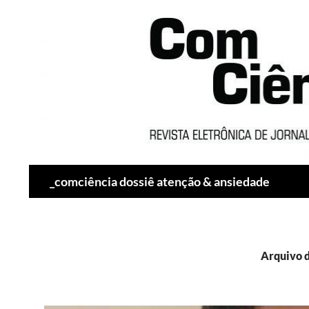
Pesquisar
_comciência dossiê atenção & ansiedade
Arquivo d