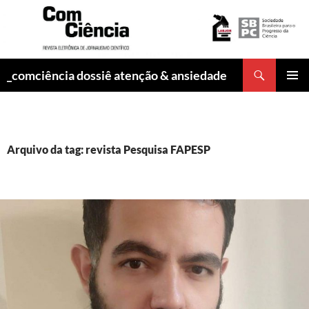
Pesquisar
_comciência dossiê atenção & ansiedade
PULAR
MENU
PARA
PRINCI
O
CONTEÚDO
Arquivo da tag: revista Pesquisa FAPESP