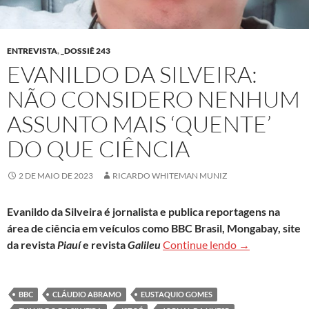
ENTREVISTA
,
_DOSSIÊ 243
EVANILDO DA SILVEIRA:
NÃO CONSIDERO NENHUM
ASSUNTO MAIS ‘QUENTE’
DO QUE CIÊNCIA
2 DE MAIO DE 2023
RICARDO WHITEMAN MUNIZ
Evanildo da Silveira é jornalista e publica reportagens na
área de ciência em veículos como BBC Brasil, Mongabay, site
Evanildo da Si
da revista
Piauí
e revista
Galileu
Continue lendo
→
BBC
CLÁUDIO ABRAMO
EUSTAQUIO GOMES