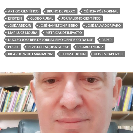
ARTIGO CIENTÍFICO
BRUNO DE PIERRO
CIÊNCIA PÓS NORMAL
EINSTEIN
GLOBO RURAL
JORNALISMO CIENTÍFICO
JOSÉ ARBEX JR
JOSÉ HAMILTON RIBEIRO
JOSÉ SALVADOR FARO
MARILUCE MOURA
MÉTRICAS DE IMPACTO
NÚCLEO JOSÉ REIS DE JORNALISMO CIENTÍFICO DA USP
PAPER
PUC-SP
REVISTA PESQUISA FAPESP
RICARDO MUNIZ
RICARDO WHITEMAN MUNIZ
THOMAS KUHN
ULISSES CAPOZOLI