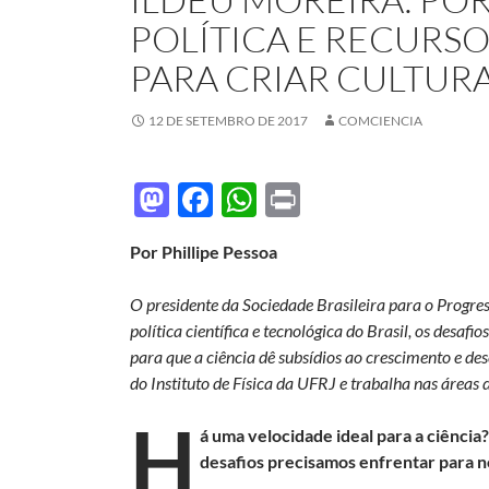
POLÍTICA E RECURSO
PARA CRIAR CULTURA
12 DE SETEMBRO DE 2017
COMCIENCIA
M
F
W
P
as
ac
h
ri
Por Phillipe Pessoa
to
e
at
nt
d
b
s
O presidente da Sociedade Brasileira para o Progr
o
o
A
política científica e tecnológica do Brasil, os desaf
para que a ciência dê subsídios ao crescimento e de
n
o
p
do Instituto de Física da UFRJ e trabalha nas áreas d
k
p
H
á uma velocidade ideal para a ciência
desafios precisamos enfrentar para n