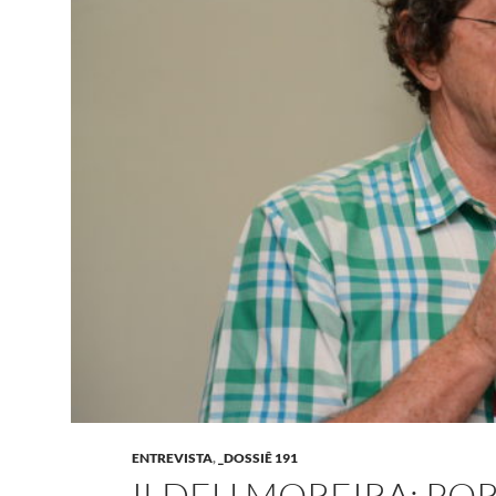
ENTREVISTA
,
_DOSSIÊ 191
ILDEU MOREIRA: POR 