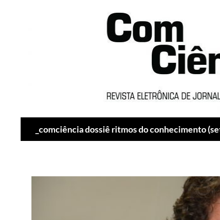
Pesquisar
_comciência dossiê ritmos do conhecimento (se