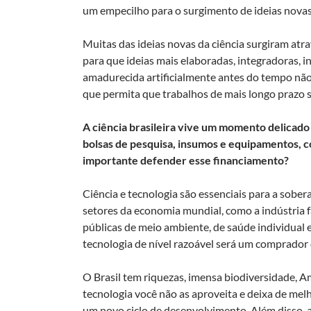
um empecilho para o surgimento de ideias novas
Muitas das ideias novas da ciência surgiram atra
para que ideias mais elaboradas, integradoras, 
amadurecida artificialmente antes do tempo não 
que permita que trabalhos de mais longo prazo s
A ciência brasileira vive um momento delicad
bolsas de pesquisa, insumos e equipamentos, c
importante defender esse financiamento?
Ciência e tecnologia são essenciais para a sobe
setores da economia mundial, como a indústria f
públicas de meio ambiente, de saúde individual e
tecnologia de nível razoável será um comprador
O Brasil tem riquezas, imensa biodiversidade, A
tecnologia você não as aproveita e deixa de melh
um novo ciclo de desenvolvimento. Além disso, a