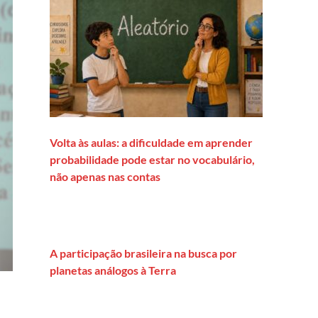
Volta às aulas: a dificuldade em aprender
probabilidade pode estar no vocabulário,
não apenas nas contas
A participação brasileira na busca por
planetas análogos à Terra