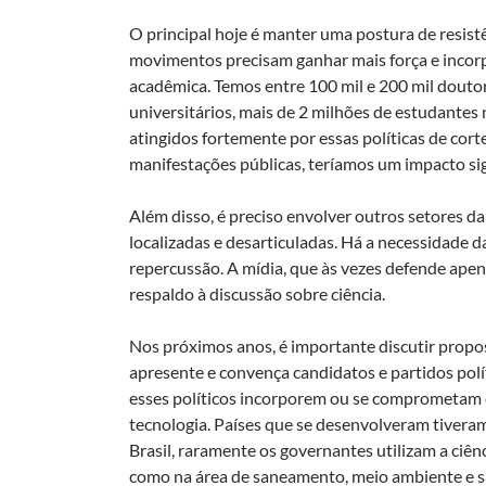
O principal hoje é manter uma postura de resistê
movimentos precisam ganhar mais força e incorp
acadêmica. Temos entre 100 mil e 200 mil douto
universitários, mais de 2 milhões de estudantes 
atingidos fortemente por essas políticas de cort
manifestações públicas, teríamos um impacto sig
Além disso, é preciso envolver outros setores d
localizadas e desarticuladas. Há a necessidade
repercussão. A mídia, que às vezes defende ape
respaldo à discussão sobre ciência.
Nos próximos anos, é importante discutir propo
apresente e convença candidatos e partidos polí
esses políticos incorporem ou se comprometam c
tecnologia. Países que se desenvolveram tiveram
Brasil, raramente os governantes utilizam a ciênc
como na área de saneamento, meio ambiente e sa