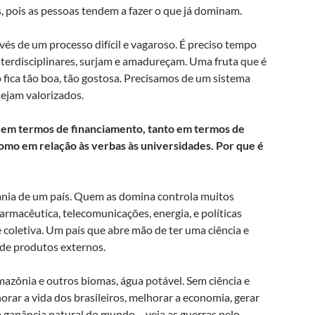
, pois as pessoas tendem a fazer o que já dominam.
vés de um processo difícil e vagaroso. É preciso tempo
interdisciplinares, surjam e amadureçam. Uma fruta que é
fica tão boa, tão gostosa. Precisamos de um sistema
ejam valorizados.
o em termos de financiamento, tanto em termos de
omo em relação às verbas às universidades. Por que é
rania de um país. Quem as domina controla muitos
armacêutica, telecomunicações, energia, e políticas
 coletiva. Um país que abre mão de ter uma ciência e
 de produtos externos.
mazônia e outros biomas, água potável. Sem ciência e
orar a vida dos brasileiros, melhorar a economia, gerar
 ganância natural do mundo – veja as guerras pelo