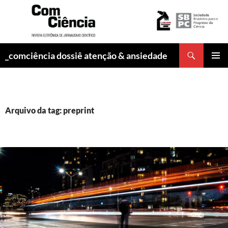
Pesquisar
_comciência dossiê atenção & ansiedade
PULAR
MENU
PARA
PRINCI
O
CONTEÚDO
Arquivo da tag: preprint