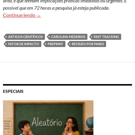
área, e que tenham implicações práticas imediatas ou urgentes. É
possível que em 72 horas a pesquisa já esteja publicada.
Fast tracking: velocidade para levar conheciment
Continue lendo
→
ARTIGOS CIENTÍFICOS
CAROLINA MEDEIROS
FAST TRACKING
FATOR DE IMPACTO
PREPRINT
REVISÃO POR PARES
ESPECIAIS