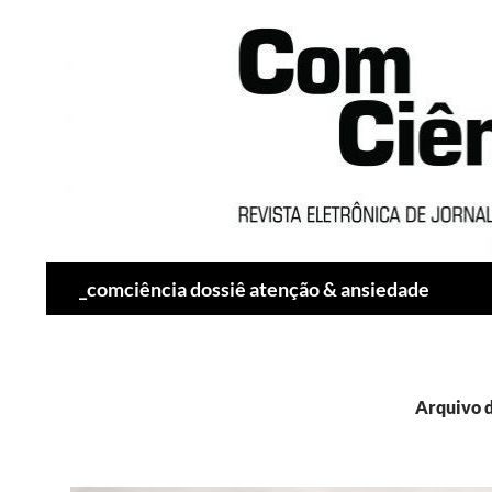
Pesquisar
_comciência dossiê atenção & ansiedade
Arquivo d