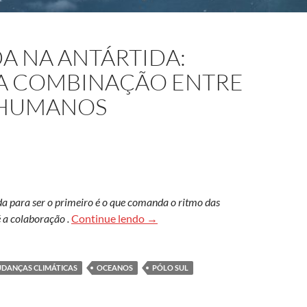
A NA ANTÁRTIDA:
NA COMBINAÇÃO ENTRE
E HUMANOS
a para ser o primeiro é o que comanda o ritmo das
Harmonia inusitada na Antártida:
é a colaboração .
Continue lendo
→
DANÇAS CLIMÁTICAS
OCEANOS
PÓLO SUL