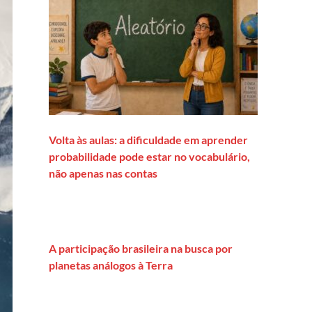
Volta às aulas: a dificuldade em aprender
probabilidade pode estar no vocabulário,
não apenas nas contas
A participação brasileira na busca por
planetas análogos à Terra