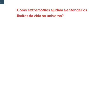
Como extremófilos ajudam a entender os
limites da vida no universo?
 pesquisa avança na combinação entre ritmos naturais e humanos