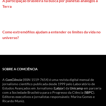
A participação brasileira na busca por planetas análogos à
Terra
Como extremófilos ajudam a entender os limites da vida no
universo?
SOBRE A COMCIÊNCIA
A
ComCiência
(ISSN 1519-7654) é uma revista digital mensal de
jornalismo científico publicada desde 1999 pelo Laboratório de
Estudos Avançados em Jornalismo (
Labjor
) da
Unicamp
em parceria
com a Sociedade Brasileira para o Progresso da Ciência (
SBPC
).
Editores executivos e jornalistas responsáveis: Marina Gomes e
Ricardo Muniz.