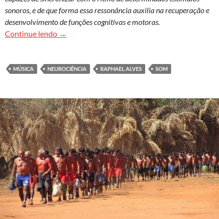
sonoros, e de que forma essa ressonância auxilia na recuperação e
desenvolvimento de funções cognitivas e motoras.
Sons ativam neurônios e produzem música inte
Continue lendo
→
MÚSICA
NEUROCIÊNCIA
RAPHAEL ALVES
SOM