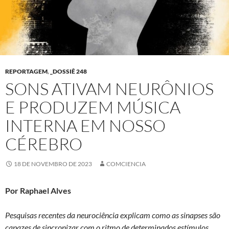
REPORTAGEM
,
_DOSSIÊ 248
SONS ATIVAM NEURÔNIOS
E PRODUZEM MÚSICA
INTERNA EM NOSSO
CÉREBRO
18 DE NOVEMBRO DE 2023
COMCIENCIA
Por Raphael Alves
Pesquisas recentes da neurociência explicam como as sinapses são
capazes de sincronizar com o ritmo de determinados estímulos