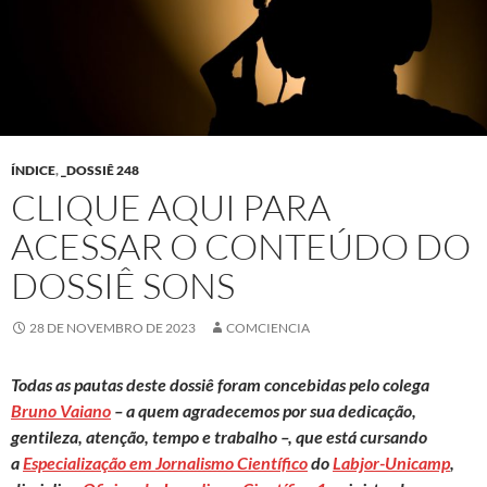
ÍNDICE
,
_DOSSIÊ 248
CLIQUE AQUI PARA
ACESSAR O CONTEÚDO DO
DOSSIÊ SONS
28 DE NOVEMBRO DE 2023
COMCIENCIA
Todas as pautas deste dossiê foram concebidas pelo colega
Bruno Vaiano
– a quem agradecemos por sua dedicação,
gentileza, atenção, tempo e trabalho –, que está cursando
a
Especialização em Jornalismo Científico
do
Labjor-Unicamp
,