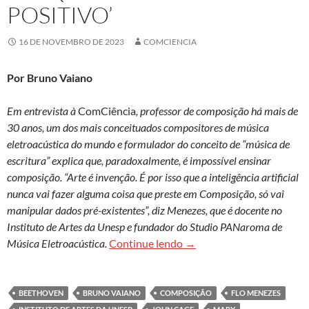
POSITIVO’
16 DE NOVEMBRO DE 2023
COMCIENCIA
Por Bruno Vaiano
Em entrevista à
ComCiência
, professor de composição há mais de
30 anos, um dos mais conceituados compositores de música
eletroacústica do mundo e formulador do conceito de “música de
escritura” explica que, paradoxalmente, é impossível ensinar
composição. “Arte é invenção. É por isso que a inteligência artificial
nunca vai fazer alguma coisa que preste em Composição, só vai
manipular dados pré-existentes”, diz Menezes, que é docente no
Instituto de Artes da Unesp e fundador do Studio PANaroma de
Flo Menezes: ‘O objeto de 
Música Eletroacústica.
Continue lendo
→
BEETHOVEN
BRUNO VAIANO
COMPOSIÇÃO
FLO MENEZES