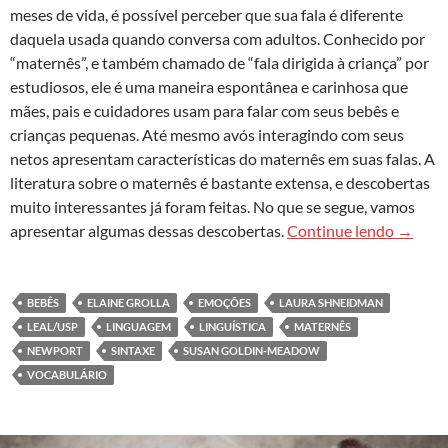
meses de vida, é possível perceber que sua fala é diferente
daquela usada quando conversa com adultos. Conhecido por
“maternês”, e também chamado de “fala dirigida à criança” por
estudiosos, ele é uma maneira espontânea e carinhosa que
mães, pais e cuidadores usam para falar com seus bebês e
crianças pequenas. Até mesmo avós interagindo com seus
netos apresentam características do maternês em suas falas. A
literatura sobre o maternês é bastante extensa, e descobertas
muito interessantes já foram feitas. No que se segue, vamos
O mater
apresentar algumas dessas descobertas.
Continue lendo
→
BEBÊS
ELAINE GROLLA
EMOÇÕES
LAURA SHNEIDMAN
LEAL/USP
LINGUAGEM
LINGUÍSTICA
MATERNÊS
NEWPORT
SINTAXE
SUSAN GOLDIN-MEADOW
VOCABULÁRIO