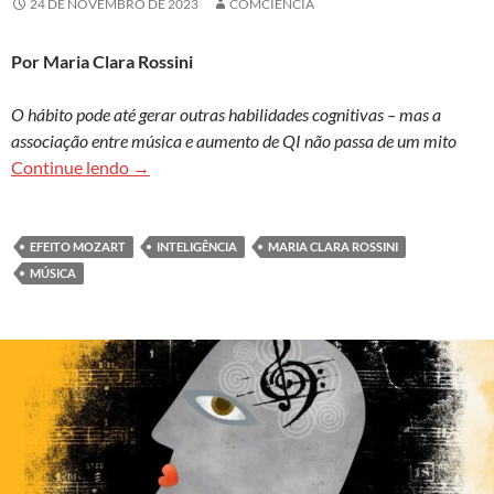
24 DE NOVEMBRO DE 2023
COMCIENCIA
Por Maria Clara Rossini
O hábito pode até gerar outras habilidades cognitivas – mas a
associação entre música e aumento de QI não passa de um mito
Aprender e ouvir música nos torna mais intelige
Continue lendo
→
EFEITO MOZART
INTELIGÊNCIA
MARIA CLARA ROSSINI
MÚSICA