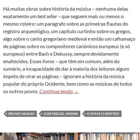
Há muitas obras sobre história da música – nenhuma delas
exatamente um
best seller –
que seguem mais ou menos o
mesmo roteiro: um parágrafo sobre as primeiras flautas do
registro arqueológico, um capítulo curtinho sobre os gregos,
algo sobre o canto gregoriano medieval e então um calhamaço
de páginas sobre os compositores canônicos europeus (e só
europeus) entre Bach e Debussy, sempre devidamente
enaltecidos. Esses livros – que têm em comum, além do
sumário, a incapacidade de dar à maioria dos leitores algum
ímpeto de virar as páginas – ignoram a história da música
popular do próprio Ocidente, bem como as músicas de todos
O som e o sentido, de José Mig
os outros povos.
Continue lendo
→
BRUNO VAIANO
JOSÉ MIGUEL WISNIK
O SOM E O SENTIDO