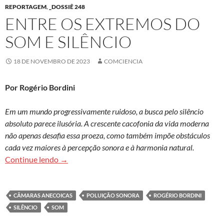
REPORTAGEM
,
_DOSSIÊ 248
ENTRE OS EXTREMOS DO
SOM E SILÊNCIO
18 DE NOVEMBRO DE 2023
COMCIENCIA
Por Rogério Bordini
Em um mundo progressivamente ruidoso, a busca pelo silêncio
absoluto parece ilusória. A crescente cacofonia da vida moderna
não apenas desafia essa proeza, como também impõe obstáculos
cada vez maiores à percepção sonora e à harmonia natural.
Entre os extremos do som e silêncio
Continue lendo
→
CÂMARAS ANECOICAS
POLUIÇÃO SONORA
ROGÉRIO BORDINI
SILÊNCIO
SOM