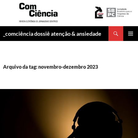
Pesquisar
_comciência dossiê atenção & ansiedade
PULAR
MENU
PARA
PRINCI
O
CONTEÚDO
Arquivo da tag: novembro-dezembro 2023