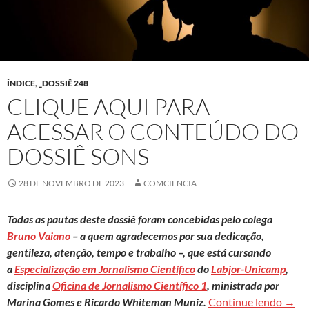
ÍNDICE
,
_DOSSIÊ 248
CLIQUE AQUI PARA
ACESSAR O CONTEÚDO DO
DOSSIÊ SONS
28 DE NOVEMBRO DE 2023
COMCIENCIA
Todas as pautas deste dossiê foram concebidas pelo colega
Bruno Vaiano
– a quem agradecemos por sua dedicação,
gentileza, atenção, tempo e trabalho –, que está cursando
a
Especialização em Jornalismo Científico
do
Labjor-Unicamp
,
disciplina
Oficina de Jornalismo Científico 1
, ministrada por
Cliqu
Marina Gomes e Ricardo Whiteman Muniz.
Continue lendo
→