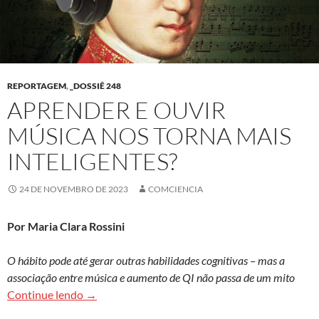
REPORTAGEM
,
_DOSSIÊ 248
APRENDER E OUVIR
MÚSICA NOS TORNA MAIS
INTELIGENTES?
24 DE NOVEMBRO DE 2023
COMCIENCIA
Por Maria Clara Rossini
O hábito pode até gerar outras habilidades cognitivas – mas a
associação entre música e aumento de QI não passa de um mito
Aprender e ouvir música nos torna mais intelige
Continue lendo
→