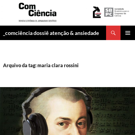
Pesquisar
_comciência dossiê atenção & ansiedade
PULAR
MENU
PARA
PRINCI
O
CONTEÚDO
Arquivo da tag: maria clara rossini