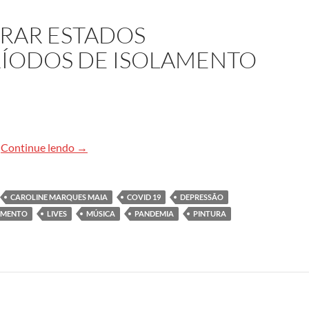
RAR ESTADOS
RÍODOS DE ISOLAMENTO
A arte pode melhorar estados emocionais em perí
Continue lendo
→
CAROLINE MARQUES MAIA
COVID 19
DEPRESSÃO
AMENTO
LIVES
MÚSICA
PANDEMIA
PINTURA