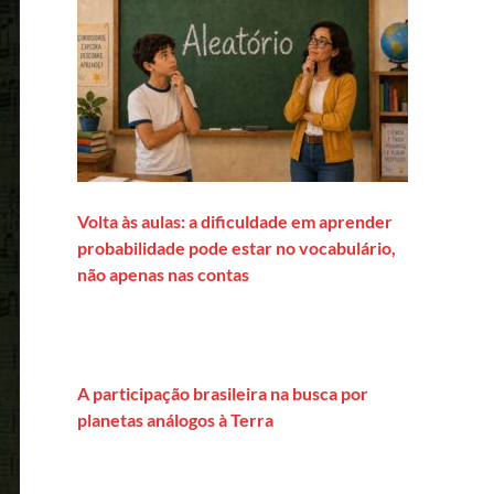
Volta às aulas: a dificuldade em aprender
probabilidade pode estar no vocabulário,
não apenas nas contas
A participação brasileira na busca por
planetas análogos à Terra