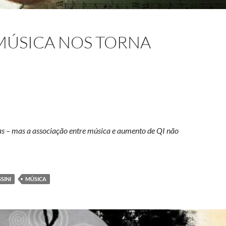
MÚSICA NOS TORNA
vas – mas a associação entre música e aumento de QI não
r música nos torna mais inteligentes?
SINI
MÚSICA