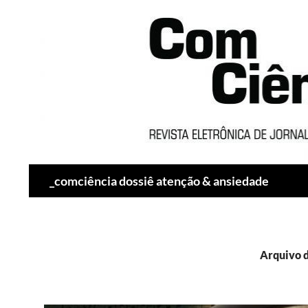
Pesquisar
_comciência dossiê atenção & ansiedade
Arquivo d