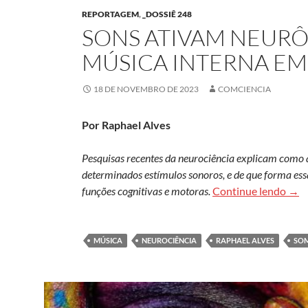
REPORTAGEM
,
_DOSSIÊ 248
SONS ATIVAM NEUR
MÚSICA INTERNA E
18 DE NOVEMBRO DE 2023
COMCIENCIA
Por Raphael Alves
Pesquisas recentes da neurociência explicam como a
determinados estímulos sonoros, e de que forma ess
Sons
funções cognitivas e motoras.
Continue lendo
→
MÚSICA
NEUROCIÊNCIA
RAPHAEL ALVES
SO