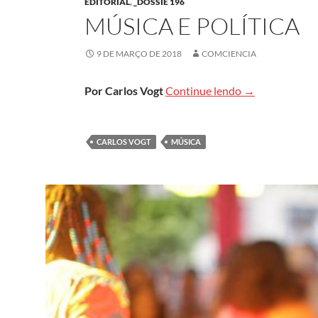
EDITORIAL
,
_DOSSIÊ 196
MÚSICA E POLÍTICA
9 DE MARÇO DE 2018
COMCIENCIA
Música e políti
Por Carlos Vogt
Continue lendo
→
CARLOS VOGT
MÚSICA