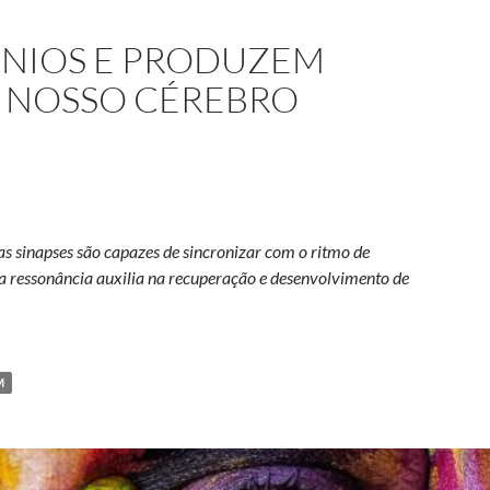
ÔNIOS E PRODUZEM
M NOSSO CÉREBRO
s sinapses são capazes de sincronizar com o ritmo de
a ressonância auxilia na recuperação e desenvolvimento de
 ativam neurônios e produzem música interna em nosso cérebro
M