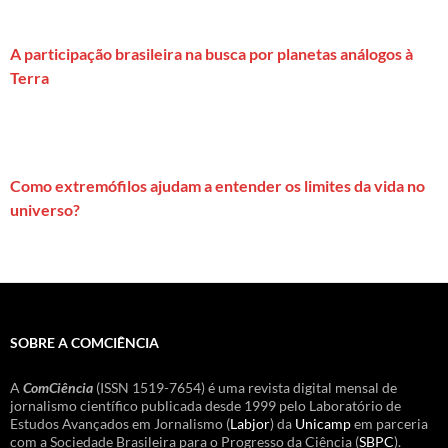
A participação brasileira na busca por planetas análogos à
Terra
Como extremófilos ajudam a entender os limites da vida no
universo?
SOBRE A COMCIÊNCIA
A
ComCiência
(ISSN 1519-7654) é uma revista digital mensal de
jornalismo científico publicada desde 1999 pelo Laboratório de
Estudos Avançados em Jornalismo (
Labjor
) da
Unicamp
em parceria
com a Sociedade Brasileira para o Progresso da Ciência (
SBPC
).