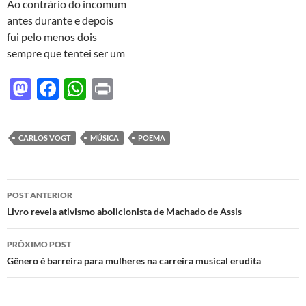
d
b
s
Ao contrário do incomum
o
o
A
antes durante e depois
fui pelo menos dois
n
o
p
sempre que tentei ser um
k
p
M
F
W
P
as
ac
h
ri
to
e
at
nt
CARLOS VOGT
MÚSICA
POEMA
d
b
s
o
o
A
Navegação
n
o
p
POST ANTERIOR
de
Livro revela ativismo abolicionista de Machado de Assis
k
p
posts
PRÓXIMO POST
Gênero é barreira para mulheres na carreira musical erudita