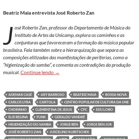
Beatriz Maia entrevista José Roberto Zan
J
osé Roberto Zan, professor do Departamento de Música do
Instituto de Artes da Unicamp, explora os caminhos e as
conjunturas que favoreceram a formação da música popular
brasileira. Fala também sobre a hierarquização que separa as
composições elitizadas das manifestações de periferias, como a
“higienização do samba”, e comenta as contradições da produção
‘Sucesso da MPB se deve a engajamento 
musical.
Continue lendo
→
ADEMAR CASÉ
ARY BARROSO
BEATRIZ MAIA
BOSSA NOVA
CARLOS LYRA
CARTOLA
CENTRO POPULAR DE CULTURA DA UNE
CHORINHO
CLEMENTINA DE JESUS
CPC
EDU LOBO
ELIS REGINA
FUNK
GERALDO VANDRÉ
HIGIENIZAÇÃO DO SAMBA
JORGE BEN
JORGE BEN JOR
JOSÉ ROBERTO ZAN
JUSCELINO KUBITSCHEK