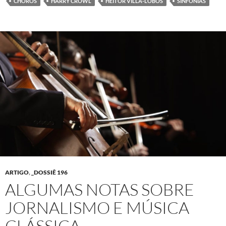
CHÔROS
HARRY CROWL
HEITOR VILLA-LOBOS
SINFONIAS
ARTIGO
,
_DOSSIÊ 196
ALGUMAS NOTAS SOBRE
JORNALISMO E MÚSICA
CLÁSSICA