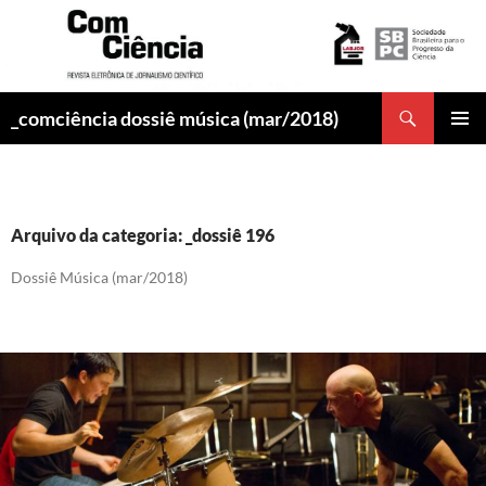
Pesquisar
_comciência dossiê música (mar/2018)
PULAR
MENU
PARA
PRINCI
O
CONTEÚDO
Arquivo da categoria: _dossiê 196
Dossiê Música (mar/2018)