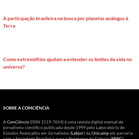
A participação brasileira na busca por planetas análogos à
Terra
Como extremófilos ajudam a entender os limites da vida no
universo?
SOBRE A COMCIÊNCIA
A
ComCiência
(ISSN 1519-7654) é uma revista digital mensal de
jornalismo científico publicada desde 1999 pelo Laboratório de
Estudos Avançados em Jornalismo (
Labjor
) da
Unicamp
em parceria
com a Sociedade Brasileira para o Progresso da Ciência (
SBPC
).