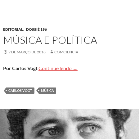
EDITORIAL
,
_DOSSIÊ 196
MÚSICA E POLÍTICA
9 DE MARÇO DE 2018
COMCIENCIA
Música e política
Por Carlos Vogt
Continue lendo
→
CARLOS VOGT
MÚSICA