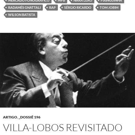
MERCADO FONOGRÁFICO
MPB
NARA LEÃO
PIXINGUINHA
RADAMÉS GNATTALI
RAP
SÉRGIO RICARDO
TOM JOBIM
WILSON BATISTA
ARTIGO
,
_DOSSIÊ 196
VILLA-LOBOS REVISITADO