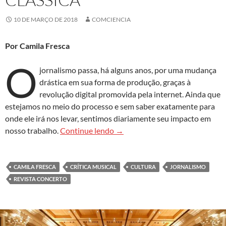
10 DE MARÇO DE 2018
COMCIENCIA
Por Camila Fresca
O
jornalismo passa, há alguns anos, por uma mudança
drástica em sua forma de produção, graças à
revolução digital promovida pela internet. Ainda que
estejamos no meio do processo e sem saber exatamente para
onde ele irá nos levar, sentimos diariamente seu impacto em
Algumas notas sobre jornalismo 
nosso trabalho.
Continue lendo
→
CAMILA FRESCA
CRÍTICA MUSICAL
CULTURA
JORNALISMO
REVISTA CONCERTO