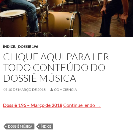
ÍNDICE
,
_DOSSIÊ 196
CLIQUE AQUI PARA LER
TODO CONTEÚDO DO
DOSSIÊ MÚSICA
10 DE MARÇO DE 2018
COMCIENCIA
Clique aqui para 
Dossiê 196 – Março de 2018
Continue lendo
→
DOSSIÊ MÚSICA
ÍNDICE