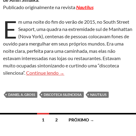
Publicado originalmente na revista
Nautilus
E
m uma noite do fim do verão de 2015, no South Street
Seaport, uma quadra na extremidade sul de Manhattan
(Nova York), centenas de pessoas colocavam fones de
ouvido para mergulhar em seus próprios mundos. Era uma
noite clara, perfeita para uma caminhada, mas elas não
estavam interessadas nas lojas ou restaurantes. Estavam
muito ocupadas sintonizando e curtindo uma “discoteca
A tecnologia não diminuiu a qualidad
silenciosa”.
Continue lendo
→
DANIEL A. GROSS
DISCOTECA SILENCIOSA
NAUTILUS
Navegação
1
2
PRÓXIMO →
por