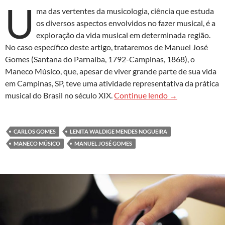
U
ma das vertentes da musicologia, ciência que estuda
os diversos aspectos envolvidos no fazer musical, é a
exploração da vida musical em determinada região.
No caso específico deste artigo, trataremos de Manuel José
Gomes (Santana do Parnaíba, 1792-Campinas, 1868), o
Maneco Músico, que, apesar de viver grande parte de sua vida
em Campinas, SP, teve uma atividade representativa da prática
‘Maneco Músico’
musical do Brasil no século XIX.
Continue lendo
→
CARLOS GOMES
LENITA WALDIGE MENDES NOGUEIRA
MANECO MÚSICO
MANUEL JOSÉ GOMES