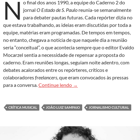
N
o final dos anos 1990, a equipe do Caderno 2 do
jornal
O Estado de S. Paulo
reunia-se semanalmente
para debater pautas futuras. Cada repórter dizia no
que estava trabalhando, as ideias eram discutidas por toda a
equipe, matérias eram programadas. De tempos em tempos,
no entanto, chegava a notícia de que naquele dia a reunião
seria “conceitual”, o que acontecia sempre que o editor Evaldo
Mocarzel sentia a necessidade de repensar a proposta do
caderno. Eram reuniões longas, seguiam noite adentro, com
debates acalorados entre os repórteres, críticos e
colaboradores
freelancers
, que eram convocados às pressas
Um sentido para o jornalismo m
para a conversa.
Continue lendo
→
CRÍTICA MUSICAL
JOÃO LUIZ SAMPAIO
JORNALISMO CULTURAL