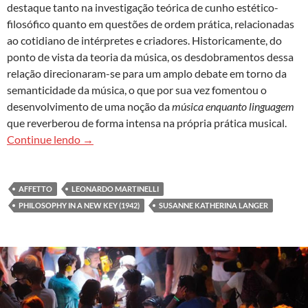
destaque tanto na investigação teórica de cunho estético-
filosófico quanto em questões de ordem prática, relacionadas
ao cotidiano de intérpretes e criadores. Historicamente, do
ponto de vista da teoria da música, os desdobramentos dessa
relação direcionaram-se para um amplo debate em torno da
semanticidade da música, o que por sua vez fomentou o
desenvolvimento de uma noção da
música enquanto linguagem
que reverberou de forma intensa na própria prática musical.
Affetto
e a atualidade de um princípio musical
Continue lendo
→
AFFETTO
LEONARDO MARTINELLI
PHILOSOPHY IN A NEW KEY (1942)
SUSANNE KATHERINA LANGER