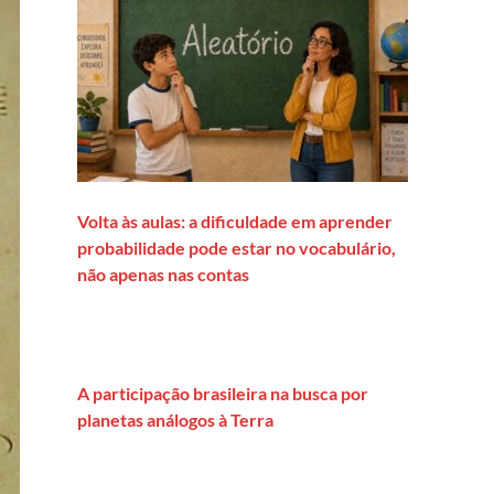
Volta às aulas: a dificuldade em aprender
probabilidade pode estar no vocabulário,
não apenas nas contas
A participação brasileira na busca por
planetas análogos à Terra