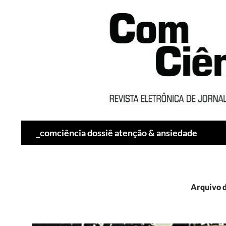
Pesquisar
_comciência dossiê atenção & ansiedade
Arquivo 