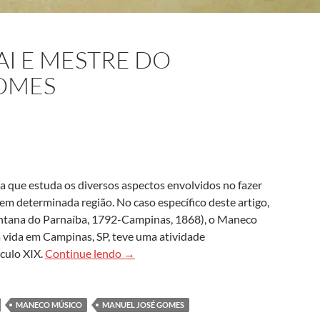
AI E MESTRE DO
OMES
ia que estuda os diversos aspectos envolvidos no fazer
 em determinada região. No caso específico deste artigo,
ntana do Parnaíba, 1792-Campinas, 1868), o Maneco
a vida em Campinas, SP, teve uma atividade
‘Maneco Músico’, pai e mestre do maest
éculo XIX.
Continue lendo
→
MANECO MÚSICO
MANUEL JOSÉ GOMES