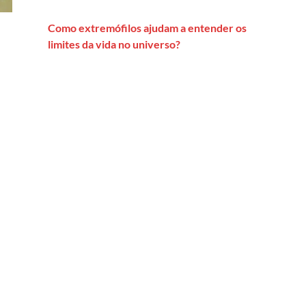
Como extremófilos ajudam a entender os
limites da vida no universo?
ro Carlos Gomes