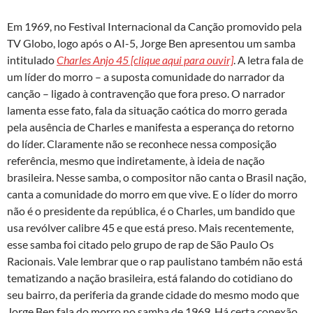
Em 1969, no Festival Internacional da Canção promovido pela
TV Globo, logo após o AI-5, Jorge Ben apresentou um samba
intitulado
Charles Anjo 45 [clique aqui para ouvir]
. A letra fala de
um líder do morro – a suposta comunidade do narrador da
canção – ligado à contravenção que fora preso. O narrador
lamenta esse fato, fala da situação caótica do morro gerada
pela ausência de Charles e manifesta a esperança do retorno
do líder. Claramente não se reconhece nessa composição
referência, mesmo que indiretamente, à ideia de nação
brasileira. Nesse samba, o compositor não canta o Brasil nação,
canta a comunidade do morro em que vive. E o líder do morro
não é o presidente da república, é o Charles, um bandido que
usa revólver calibre 45 e que está preso. Mais recentemente,
esse samba foi citado pelo grupo de rap de São Paulo Os
Racionais. Vale lembrar que o rap paulistano também não está
tematizando a nação brasileira, está falando do cotidiano do
seu bairro, da periferia da grande cidade do mesmo modo que
Jorge Ben fala do morro no samba de 1969. Há certa conexão