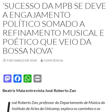
‘SUCESSO DA MPB SE DEVE
A ENGAJAMENTO
POLÍTICO SOMADO A
REFINAMENTO MUSICAL E
POÉTICO QUE VEIO DA
BOSSA NOVA’
9 DE MARÇO DE 2018
COMCIENCIA
M
F
W
P
as
ac
h
ri
Beatriz Maia entrevista José Roberto Zan
to
e
at
nt
J
d
b
s
osé Roberto Zan, professor do Departamento de Música do
o
o
A
Instituto de Artes da Unicamp, explora os caminhos e as