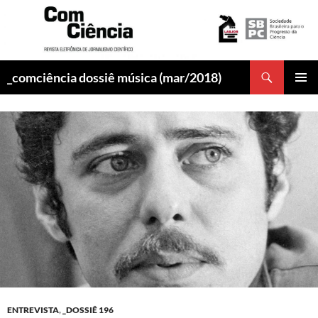
Pesquisar
_comciência dossiê música (mar/2018)
PULAR
MENU
PARA
PRINCI
O
CONTEÚDO
ENTREVISTA
,
_DOSSIÊ 196