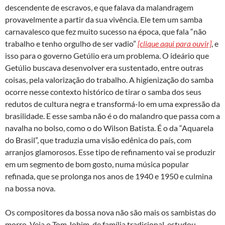
descendente de escravos, e que falava da malandragem
provavelmente a partir da sua vivência. Ele tem um samba
carnavalesco que fez muito sucesso na época, que fala “não
trabalho e tenho orgulho de ser vadio”
[clique aqui para ouvir]
, e
isso para o governo Getúlio era um problema. O ideário que
Getúlio buscava desenvolver era sustentado, entre outras
coisas, pela valorização do trabalho. A higienização do samba
ocorre nesse contexto histórico de tirar o samba dos seus
redutos de cultura negra e transformá-lo em uma expressão da
brasilidade. E esse samba não é o do malandro que passa com a
navalha no bolso, como o do Wilson Batista. É o da “Aquarela
do Brasil”, que traduzia uma visão edênica do país, com
arranjos glamorosos. Esse tipo de refinamento vai se produzir
em um segmento de bom gosto, numa música popular
refinada, que se prolonga nos anos de 1940 e 1950 e culmina
na bossa nova.
Os compositores da bossa nova não são mais os sambistas do
morro. Veja o Tom Jobim, de família tradicional, estudou