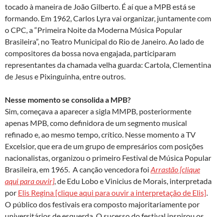
tocado à maneira de João Gilberto. É aí que a MPB está se
formando. Em 1962, Carlos Lyra vai organizar, juntamente com
o CPC, a “Primeira Noite da Moderna Música Popular
Brasileira”, no Teatro Municipal do Rio de Janeiro. Ao lado de
compositores da bossa nova engajada, participaram
representantes da chamada velha guarda: Cartola, Clementina
de Jesus e Pixinguinha, entre outros.
Nesse momento se consolida a MPB?
Sim, começava a aparecer a sigla MMPB, posteriormente
apenas MPB, como definidora de um segmento musical
refinado e, ao mesmo tempo, crítico. Nesse momento a TV
Excelsior, que era de um grupo de empresários com posições
nacionalistas, organizou o primeiro Festival de Música Popular
Brasileira, em 1965. A canção vencedora foi
Arrastão [clique
aqui para ouvir]
, de Edu Lobo e Vinicius de Morais, interpretada
por
Elis Regina [clique aqui para ouvir a interpretação de Elis]
.
O público dos festivais era composto majoritariamente por
universitários de esquerda. O sucesso do festival inspirou os