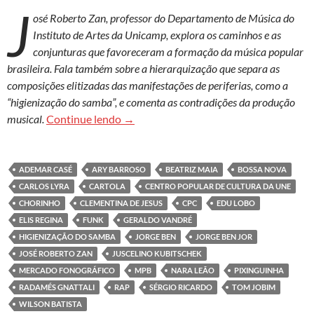
J
osé Roberto Zan, professor do Departamento de Música do
Instituto de Artes da Unicamp, explora os caminhos e as
conjunturas que favoreceram a formação da música popular
brasileira. Fala também sobre a hierarquização que separa as
composições elitizadas das manifestações de periferias, como a
“higienização do samba”, e comenta as contradições da produção
‘Sucesso da MPB se deve a engajamento 
musical.
Continue lendo
→
ADEMAR CASÉ
ARY BARROSO
BEATRIZ MAIA
BOSSA NOVA
CARLOS LYRA
CARTOLA
CENTRO POPULAR DE CULTURA DA UNE
CHORINHO
CLEMENTINA DE JESUS
CPC
EDU LOBO
ELIS REGINA
FUNK
GERALDO VANDRÉ
HIGIENIZAÇÃO DO SAMBA
JORGE BEN
JORGE BEN JOR
JOSÉ ROBERTO ZAN
JUSCELINO KUBITSCHEK
MERCADO FONOGRÁFICO
MPB
NARA LEÃO
PIXINGUINHA
RADAMÉS GNATTALI
RAP
SÉRGIO RICARDO
TOM JOBIM
WILSON BATISTA