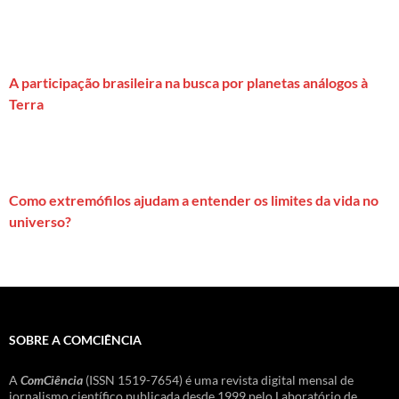
A participação brasileira na busca por planetas análogos à
Terra
Como extremófilos ajudam a entender os limites da vida no
universo?
SOBRE A COMCIÊNCIA
A
ComCiência
(ISSN 1519-7654) é uma revista digital mensal de
jornalismo científico publicada desde 1999 pelo Laboratório de