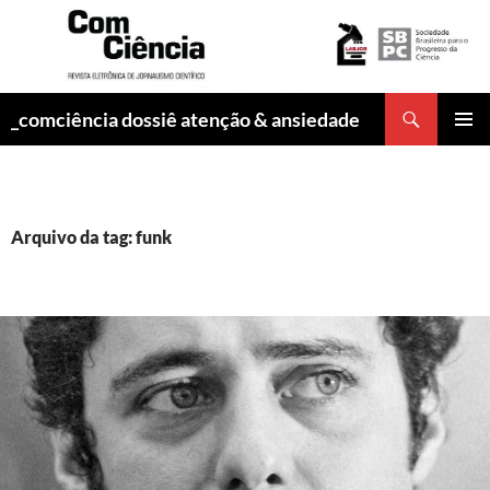
Pesquisar
_comciência dossiê atenção & ansiedade
PULAR
MENU
PARA
PRINCI
O
CONTEÚDO
Arquivo da tag: funk