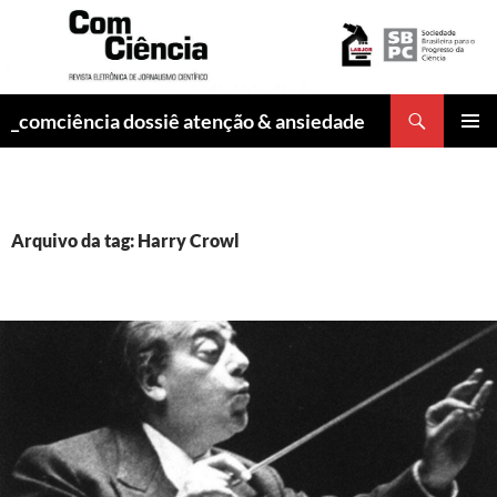
Pesquisar
_comciência dossiê atenção & ansiedade
PULAR
MENU
PARA
PRINCI
O
CONTEÚDO
Arquivo da tag: Harry Crowl