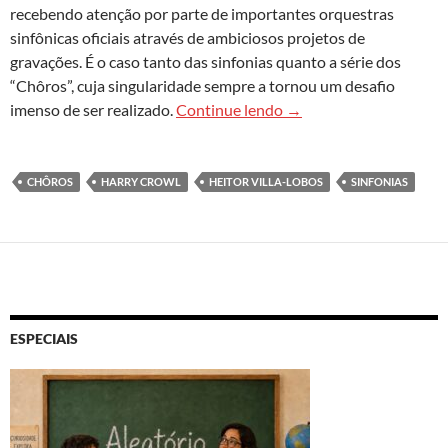
recebendo atenção por parte de importantes orquestras
sinfônicas oficiais através de ambiciosos projetos de
gravações. É o caso tanto das sinfonias quanto a série dos
“Chôros”, cuja singularidade sempre a tornou um desafio
Villa-Lobos revisitado
imenso de ser realizado.
Continue lendo
→
CHÔROS
HARRY CROWL
HEITOR VILLA-LOBOS
SINFONIAS
ESPECIAIS