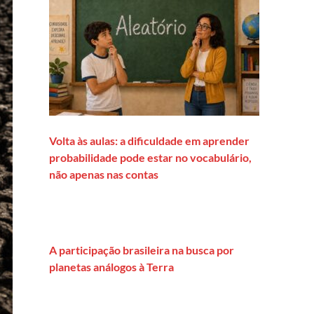
Volta às aulas: a dificuldade em aprender
probabilidade pode estar no vocabulário,
não apenas nas contas
A participação brasileira na busca por
planetas análogos à Terra