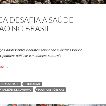
CA DESAFIA A SAÚDE
ÃO NO BRASIL
ças, adolescentes e adultos, revelando impactos sobre a
, políticas públicas e mudanças culturais
Ansiedade climática desafia a saúde mental e a educação no Bra
ndo
→
ECOANSIEDADE
EDUCAÇÃO
PADRÕES DE CONSUMO
POLÍTICAS PÚBLICAS