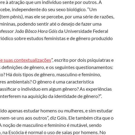
fere à atração que um indivíduo sente por outros. A
rcebe, independente do seu sexo biológico. “Um
tem pênis), mas ele se percebe, por uma série de razões,
ininas, podendo sentir até o desejo de fazer uma
ofessor
João Bôsco Hora Góis
da Universidade Federal
eriódico sobre estudos feministas e de gênero produzido
e suas contextualizações
”, escrito por dois psiquiatras e
 definições de gênero, e os seguintes questionamentos:
o? Há dois tipos de gênero, masculino e feminino,
res ambientais? O gênero é uma característica
lassificar o indivíduo em algum gênero? As experiências
nterferem na aquisição da identidade de gênero?”.
ntido apenas estudar homens ou mulheres, e sim estudar
nem-se uns aos outros”, diz Góis. Ele também cita que o
 “A noção de masculino e feminino é mutável, sendo
, na Escócia é normal o uso de saias por homens. No