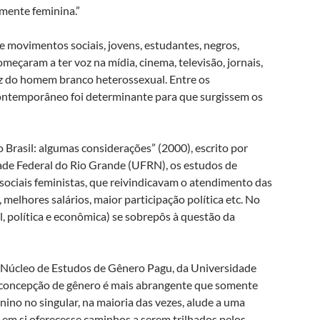
lmente feminina.”
e movimentos sociais, jovens, estudantes, negros,
eçaram a ter voz na mídia, cinema, televisão, jornais,
oz do homem branco heterossexual. Entre os
ontemporâneo foi determinante para que surgissem os
Brasil: algumas considerações” (2000), escrito por
dade Federal do Rio Grande (UFRN), os estudos de
sociais feministas, que reivindicavam o atendimento das
melhores salários, maior participação política etc. No
l, política e econômica) se sobrepôs à questão da
do Núcleo de Estudos de Gênero Pagu, da Universidade
 concepção de gênero é mais abrangente que somente
nino no singular, na maioria das vezes, alude a uma
 em si oferecesse caminhos a serem trilhados pelos