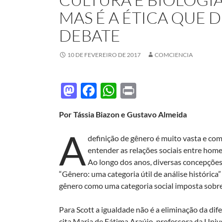
MAS É A ÉTICA QUE 
DEBATE
10 DE FEVEREIRO DE 2017
COMCIENCIA
M
F
W
P
as
ac
h
ri
Por Tássia Biazon e Gustavo Almeida
to
e
at
nt
A
d
b
s
definição de gênero é muito vasta e com
o
o
A
entender as relações sociais entre home
Ao longo dos anos, diversas concepçõe
n
o
p
“Gênero: uma categoria útil de análise histórica”
k
p
gênero como uma categoria social imposta sobr
Para Scott a igualdade não é a eliminação da dif
cita Maria de Fátima Araújo, professora da Univ