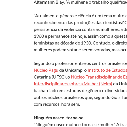
Altermann Blay, “A mulher e o trabalho qualifica
“Atualmente, gênero e ciência é um tema muito q
reconhecimento das produções das cientistas? O
persistência da violência contra as mulheres, a
1960 e permanece até hoje, assim como a questão 
feministas na década de 1930. Contudo, o direito
mulheres podem votar e serem votadas, mas ocu
Segundo o professor, entre os centros brasilei
Núcleo Pagu
da Unicamp, o
Instituto de Estudo
Catarina (UFSC), o
Núcleo Transdisciplinar de 
Interdisciplinares sobre a Mulher (Neim)
da Univ
bacharelado em estudos de gênero e diversidade
outros núcleos brasileiros que, segundo Góis, f
com recursos, hora sem.
Ninguém nasce, torna-se
“Ninguém nasce mulher: torna-se mulher”. A fras