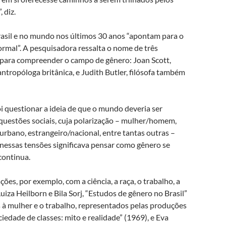
 diz.
rasil e no mundo nos últimos 30 anos “apontam para o
mal”. A pesquisadora ressalta o nome de três
a para compreender o campo de gênero: Joan Scott,
ntropóloga britânica, e Judith Butler, filósofa também
i questionar a ideia de que o mundo deveria ser
questões sociais, cuja polarização – mulher/homem,
rbano, estrangeiro/nacional, entre tantas outras –
do nessas tensões significava pensar como gênero se
 continua.
ões, por exemplo, com a ciência, a raça, o trabalho, a
Luiza Heilborn e Bila Sorj, “Estudos de gênero no Brasil”
 à mulher e o trabalho, representados pelas produções
ciedade de classes: mito e realidade” (1969), e Eva