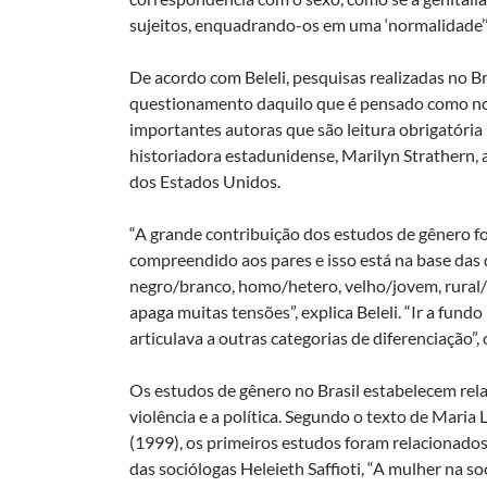
sujeitos, enquadrando-os em uma ‘normalidade’”,
De acordo com Beleli, pesquisas realizadas no B
questionamento daquilo que é pensado como nor
importantes autoras que são leitura obrigatóri
historiadora estadunidense, Marilyn Strathern, a
dos Estados Unidos.
“A grande contribuição dos estudos de gênero fo
compreendido aos pares e isso está na base das 
negro/branco, homo/hetero, velho/jovem, rural/u
apaga muitas tensões”, explica Beleli. “Ir a fun
articulava a outras categorias de diferenciação”,
Os estudos de gênero no Brasil estabelecem relaç
violência e a política. Segundo o texto de Maria 
(1999), os primeiros estudos foram relacionados
das sociólogas Heleieth Saffioti, “A mulher na so