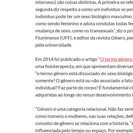
intersexo) são coisas distintas. A primeira se re
segunda diz respeito a como um indivíduo se pe
indivíduo pode ter um sexo biológico masculino (
como sendo feminino e adota condutas todas fem
mudança de sexo, como os transexuais”, diz o pr
Fluminense (UFF), e editor da revista
Gênero
, p
pela universidade.
Em 2014 foi publicado o artigo “
O termo gênero 
uma fisioterapeuta, em que apresentam diversas
“o termo gênero está dissociado do sexo biológic
somente? O gênero está ou não associado a fato
individual? Faz parte do corpo? É fundamental c
adquiridas ao longo do nosso desenvolvimento i
“Gênero é uma categoria relacional. Não faz se
como homens e mulheres, nas suas relações, defi
conceito de gênero se relaciona com a história.
influenciada pelo tempo ou espaço. Por exemplo