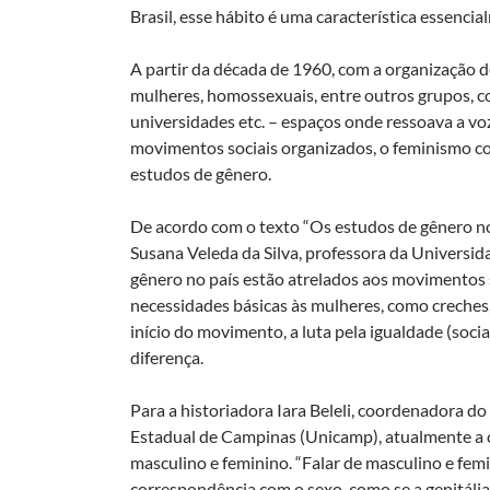
Brasil, esse hábito é uma característica essencia
A partir da década de 1960, com a organização d
mulheres, homossexuais, entre outros grupos, com
universidades etc. – espaços onde ressoava a v
movimentos sociais organizados, o feminismo c
estudos de gênero.
De acordo com o texto “Os estudos de gênero no 
Susana Veleda da Silva, professora da Universi
gênero no país estão atrelados aos movimentos 
necessidades básicas às mulheres, como creches, 
início do movimento, a luta pela igualdade (socia
diferença.
Para a historiadora Iara Beleli, coordenadora 
Estadual de Campinas (Unicamp), atualmente a
masculino e feminino. “Falar de masculino e femi
correspondência com o sexo, como se a genitália