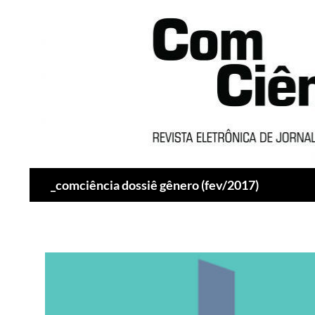
Pesquisar
_comciência dossiê gênero (fev/2017)