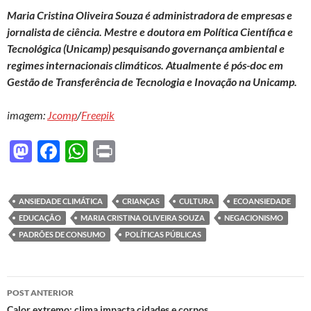
Maria Cristina Oliveira Souza é administradora de empresas e
jornalista de ciência. Mestre e doutora em Política Científica e
Tecnológica (Unicamp) pesquisando governança ambiental e
regimes internacionais climáticos. Atualmente é pós-doc em
Gestão de Transferência de Tecnologia e Inovação na Unicamp.
imagem:
Jcomp
/
Freepik
M
F
W
P
as
ac
h
ri
to
e
at
nt
ANSIEDADE CLIMÁTICA
CRIANÇAS
CULTURA
ECOANSIEDADE
d
b
s
EDUCAÇÃO
MARIA CRISTINA OLIVEIRA SOUZA
NEGACIONISMO
o
o
A
PADRÕES DE CONSUMO
POLÍTICAS PÚBLICAS
n
o
p
k
p
Navegação
POST ANTERIOR
Calor extremo: clima impacta cidades e corpos