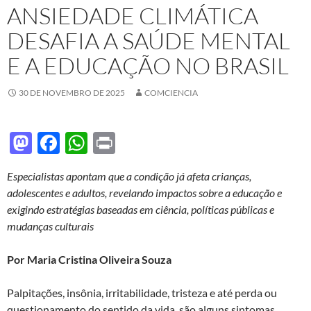
ANSIEDADE CLIMÁTICA
DESAFIA A SAÚDE MENTAL
E A EDUCAÇÃO NO BRASIL
30 DE NOVEMBRO DE 2025
COMCIENCIA
M
F
W
P
as
ac
h
ri
Especialistas apontam que a condição já afeta crianças,
to
e
at
nt
adolescentes e adultos, revelando impactos sobre a educação e
d
b
s
exigindo estratégias baseadas em ciência, políticas públicas e
o
o
A
mudanças culturais
n
o
p
Por Maria Cristina Oliveira Souza
k
p
Palpitações, insônia, irritabilidade, tristeza e até perda ou
questionamento do sentido da vida, são alguns sintomas