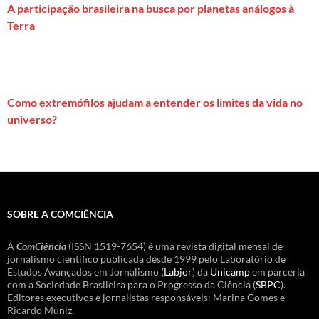
A participação brasileira na busca por planetas análogos à
Terra
Como extremófilos ajudam a entender os limites da vida no
universo?
SOBRE A COMCIÊNCIA
A
ComCiência
(ISSN 1519-7654) é uma revista digital mensal de
jornalismo científico publicada desde 1999 pelo Laboratório de
Estudos Avançados em Jornalismo (
Labjor
) da
Unicamp
em parceria
com a Sociedade Brasileira para o Progresso da Ciência (
SBPC
).
Editores executivos e jornalistas responsáveis: Marina Gomes e
Ricardo Muniz.