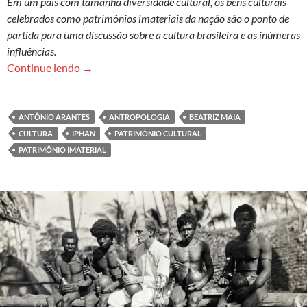
Em um país com tamanha diversidade cultural, os bens culturais
celebrados como patrimônios imateriais da nação são o ponto de
partida para uma discussão sobre a cultura brasileira e as inúmeras
influências.
Antônio Arantes: reconhecer diferença não é est
Continue lendo
→
ANTÔNIO ARANTES
ANTROPOLOGIA
BEATRIZ MAIA
CULTURA
IPHAN
PATRIMÔNIO CULTURAL
PATRIMÔNIO IMATERIAL