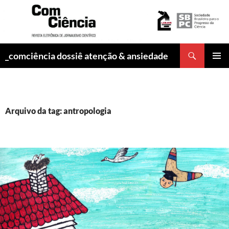
Pesquisar
_comciência dossiê atenção & ansiedade
PULAR
MENU
PARA
PRINCI
O
CONTEÚDO
Arquivo da tag: antropologia