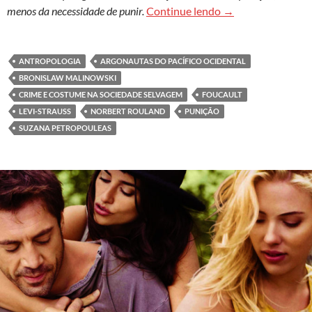
Mesmo crime, difer
menos da necessidade de punir.
Continue lendo
→
ANTROPOLOGIA
ARGONAUTAS DO PACÍFICO OCIDENTAL
BRONISLAW MALINOWSKI
CRIME E COSTUME NA SOCIEDADE SELVAGEM
FOUCAULT
LEVI-STRAUSS
NORBERT ROULAND
PUNIÇÃO
SUZANA PETROPOULEAS