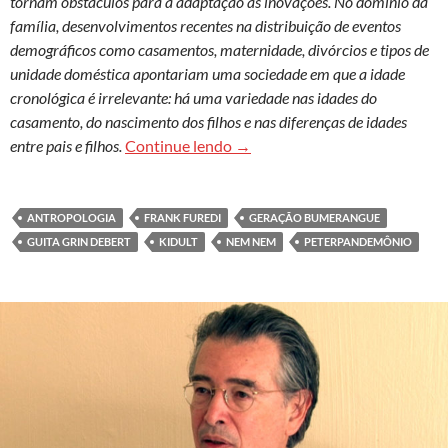
tornam obstáculos para a adaptação às inovações. No domínio da
família, desenvolvimentos recentes na distribuição de eventos
demográficos como casamentos, maternidade, divórcios e tipos de
unidade doméstica apontariam uma sociedade em que a idade
cronológica é irrelevante: há uma variedade nas idades do
casamento, do nascimento dos filhos e nas diferenças de idades
Mudanças no curso da vida
entre pais e filhos.
Continue lendo
→
ANTROPOLOGIA
FRANK FUREDI
GERAÇÃO BUMERANGUE
GUITA GRIN DEBERT
KIDULT
NEM NEM
PETERPANDEMÔNIO