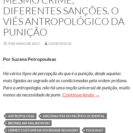
DIFERENTES SANÇÕES. O
VIÉS ANTROPOLÓGICO DA
PUNIÇÃO
9 DE MAIO DE 2017
COMCIENCIA
Por Suzana Petropouleas
Há vários tipos de percepção do que é a punição, desde aquelas
mais ligadas ao sagrado até as condicionadas pela ordem profana.
Para a antropologia, não há uma noção universal de punição, muito
Mesmo crime, difer
menos da necessidade de punir.
Continue lendo
→
ANTROPOLOGIA
ARGONAUTAS DO PACÍFICO OCIDENTAL
BRONISLAW MALINOWSKI
CRIME E COSTUME NA SOCIEDADE SELVAGEM
FOUCAULT