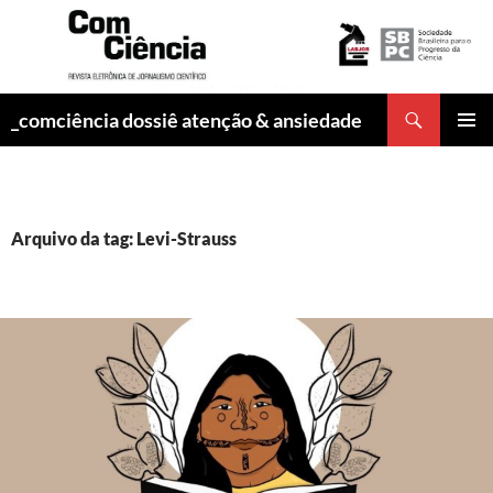
Pesquisar
_comciência dossiê atenção & ansiedade
PULAR
MENU
PARA
PRINCI
O
CONTEÚDO
Arquivo da tag: Levi-Strauss