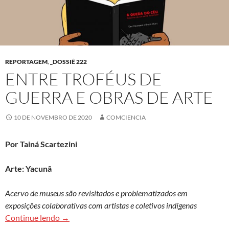
REPORTAGEM
,
_DOSSIÊ 222
ENTRE TROFÉUS DE
GUERRA E OBRAS DE ARTE
10 DE NOVEMBRO DE 2020
COMCIENCIA
Por Tainá Scartezini
Arte: Yacunã
Acervo de museus são revisitados e problematizados em
exposições colaborativas com artistas e coletivos indígenas
Entre troféus de guerra e obras de arte
Continue lendo
→