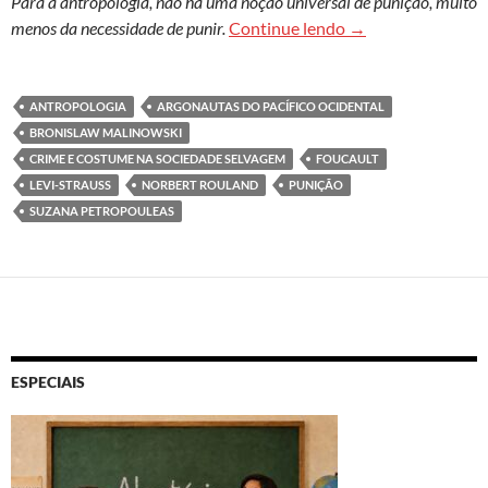
Para a antropologia, não há uma noção universal de punição, muito
Mesmo crime, difer
menos da necessidade de punir.
Continue lendo
→
ANTROPOLOGIA
ARGONAUTAS DO PACÍFICO OCIDENTAL
BRONISLAW MALINOWSKI
CRIME E COSTUME NA SOCIEDADE SELVAGEM
FOUCAULT
LEVI-STRAUSS
NORBERT ROULAND
PUNIÇÃO
SUZANA PETROPOULEAS
ESPECIAIS