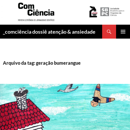
Pesquisar
_comciência dossiê atenção & ansiedade
PULAR
MENU
PARA
PRINCI
O
CONTEÚDO
Arquivo da tag: geração bumerangue