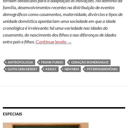
tornam obstáculos para a adaptação às inovações. No domínio da
família, desenvolvimentos recentes na distribuição de eventos
demográficos como casamentos, maternidade, divórcios e tipos de
unidade doméstica apontariam uma sociedade em que a idade
cronológica é irrelevante: há uma variedade nas idades do
casamento, do nascimento dos filhos e nas diferenças de idades
Mudanças no curso da vida
entre pais e filhos.
Continue lendo
→
ANTROPOLOGIA
FRANK FUREDI
GERAÇÃO BUMERANGUE
GUITA GRIN DEBERT
KIDULT
NEM NEM
PETERPANDEMÔNIO
ESPECIAIS