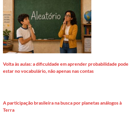
Volta às aulas: a dificuldade em aprender probabilidade pode
estar no vocabulário, não apenas nas contas
A participação brasileira na busca por planetas análogos à
Terra