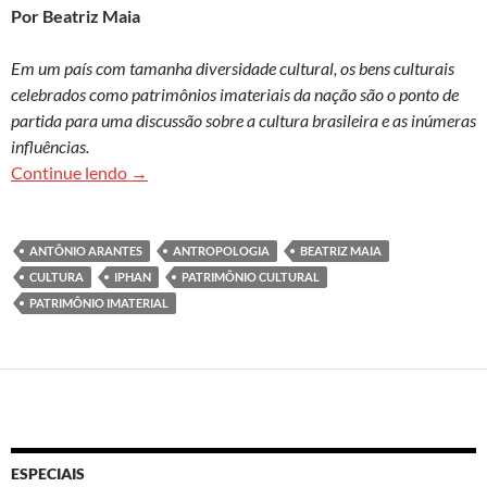
Por Beatriz Maia
Em um país com tamanha diversidade cultural, os bens culturais
celebrados como patrimônios imateriais da nação são o ponto de
partida para uma discussão sobre a cultura brasileira e as inúmeras
influências.
Antônio Arantes: reconhecer diferença não é est
Continue lendo
→
ANTÔNIO ARANTES
ANTROPOLOGIA
BEATRIZ MAIA
CULTURA
IPHAN
PATRIMÔNIO CULTURAL
PATRIMÔNIO IMATERIAL
ESPECIAIS