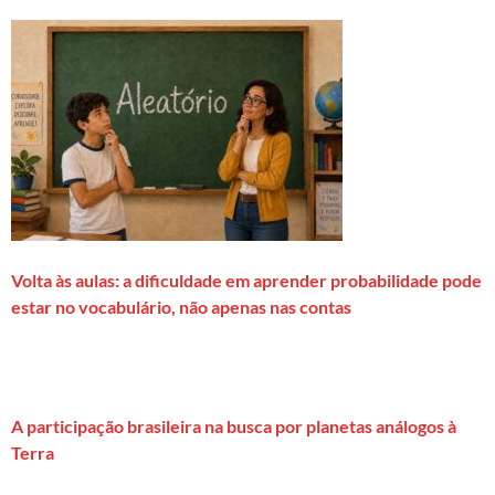
Volta às aulas: a dificuldade em aprender probabilidade pode
estar no vocabulário, não apenas nas contas
A participação brasileira na busca por planetas análogos à
Terra