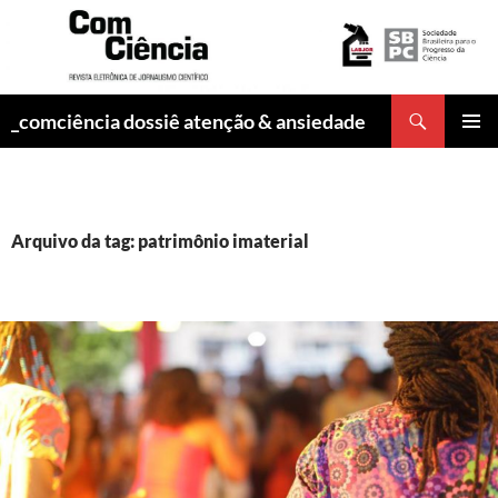
Pesquisar
_comciência dossiê atenção & ansiedade
PULAR
MENU
PARA
PRINCI
O
CONTEÚDO
Arquivo da tag: patrimônio imaterial