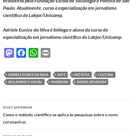
brasileiros pela Fundação-Escola de Sociologia e Política de São
Paulo. Atualmente, cursa a especialização em jornalismo
científico do Labjor/Unicamp.
Adriele Eunice da Silva
é bióloga e aluna do curso de
especialização em jornalismo científico do Labjor/Unicamp.
M
F
W
P
as
ac
h
ri
to
e
at
nt
ADRIELE EUNICE DA SILVA
ARTE
ARTISTAS
CULTURA
d
b
s
ISOLAMENTO SOCIAL
PANDEMIA
RAFAEL REVADAM
o
o
A
n
o
p
Navegação
POST ANTERIOR
k
p
de
Como o método científico se aplica às pesquisas sobre o novo
coronavírus
posts