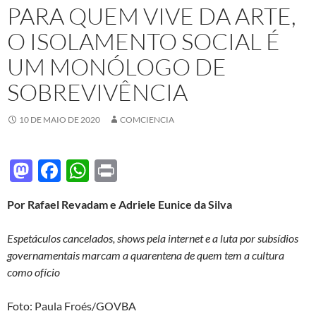
PARA QUEM VIVE DA ARTE,
O ISOLAMENTO SOCIAL É
UM MONÓLOGO DE
SOBREVIVÊNCIA
10 DE MAIO DE 2020
COMCIENCIA
M
F
W
P
as
ac
h
ri
Por Rafael Revadam e Adriele Eunice da Silva
to
e
at
nt
d
b
s
Espetáculos cancelados, shows pela internet e a luta por subsídios
o
o
A
governamentais marcam a quarentena de quem tem a cultura
como ofício
n
o
p
k
p
Foto: Paula Froés/GOVBA