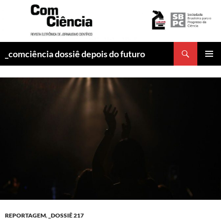
Pesquisar
_comciência dossiê depois do futuro
PULAR
MENU
PARA
PRINCI
O
CONTEÚDO
REPORTAGEM
,
_DOSSIÊ 217