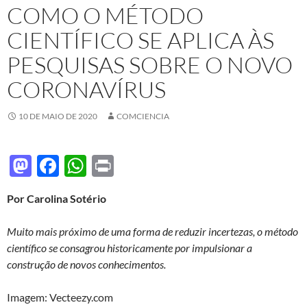
COMO O MÉTODO
CIENTÍFICO SE APLICA ÀS
PESQUISAS SOBRE O NOVO
CORONAVÍRUS
10 DE MAIO DE 2020
COMCIENCIA
M
F
W
P
as
ac
h
ri
Por Carolina Sotério
to
e
at
nt
d
b
s
Muito mais próximo de uma forma de reduzir incertezas, o método
o
o
A
científico se consagrou historicamente por impulsionar a
construção de novos conhecimentos.
n
o
p
k
p
Imagem: Vecteezy.com