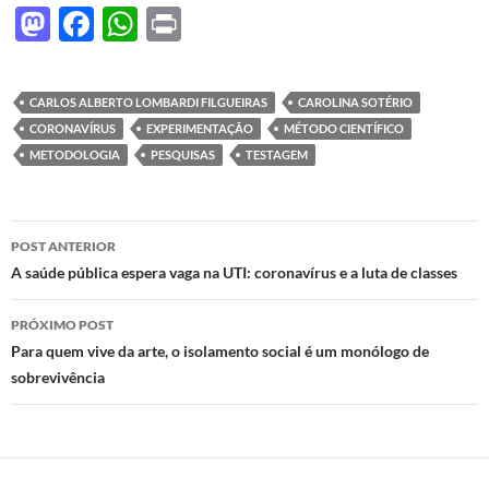
M
F
W
P
as
ac
h
ri
to
e
at
nt
CARLOS ALBERTO LOMBARDI FILGUEIRAS
CAROLINA SOTÉRIO
d
b
s
CORONAVÍRUS
EXPERIMENTAÇÃO
MÉTODO CIENTÍFICO
o
o
A
METODOLOGIA
PESQUISAS
TESTAGEM
n
o
p
k
p
Navegação
POST ANTERIOR
de
A saúde pública espera vaga na UTI: coronavírus e a luta de classes
posts
PRÓXIMO POST
Para quem vive da arte, o isolamento social é um monólogo de
sobrevivência