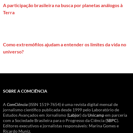
A participação brasileira na busca por planetas análogos à
Terra
Como extremófilos ajudam a entender os limites da vida no
universo?
SOBRE A COMCIÊNCIA
A
ComCiência
(ISSN 1519-7654) é uma revista digital mensal de
jornalismo científico publicada desde 1999 pelo Laboratório de
Estudos Avançados em Jornalismo (
Labjor
) da
Unicamp
em parceria
com a Sociedade Brasileira para o Progresso da Ciência (
SBPC
).
Editores executivos e jornalistas responsáveis: Marina Gomes e
Ricardo Muniz.