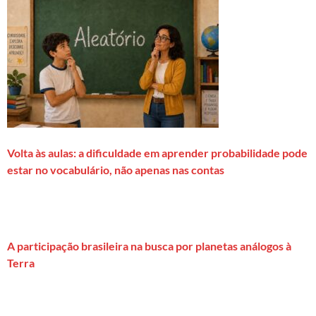
Volta às aulas: a dificuldade em aprender probabilidade pode
estar no vocabulário, não apenas nas contas
A participação brasileira na busca por planetas análogos à
Terra