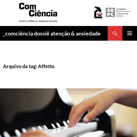
Pesquisar
_comciência dossiê atenção & ansiedade
PULAR
MENU
PARA
PRINCI
O
CONTEÚDO
Arquivo da tag: Affetto