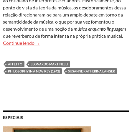
ao cotidiano de intérpretes e criadores. Historicamente, do
ponto de vista da teoria da música, os desdobramentos dessa
relação direcionaram-se para um amplo debate em torno da
semanticidade da música, o que por sua vez fomentou o
desenvolvimento de uma noção da
música enquanto linguagem
que reverberou de forma intensa na própria prática musical.
Affetto
e a atualidade de um princípio musical
Continue lendo
→
AFFETTO
LEONARDO MARTINELLI
PHILOSOPHY IN A NEW KEY (1942)
SUSANNE KATHERINA LANGER
ESPECIAIS