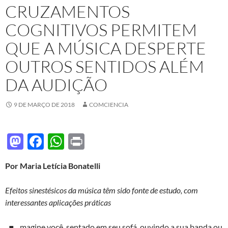
CRUZAMENTOS
COGNITIVOS PERMITEM
QUE A MÚSICA DESPERTE
OUTROS SENTIDOS ALÉM
DA AUDIÇÃO
9 DE MARÇO DE 2018
COMCIENCIA
M
F
W
P
as
ac
h
ri
Por Maria Letícia Bonatelli
to
e
at
nt
d
b
s
Efeitos sinestésicos da música têm sido fonte de estudo, com
o
o
A
interessantes aplicações práticas
n
o
p
magine você, sentado em seu sofá, ouvindo a sua banda ou