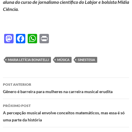
aluna do curso de jornalismo científico do Labjor e bolsista Mídia
Ciência.
M
F
W
P
as
ac
h
ri
to
e
at
nt
MARIA LETÍCIA BONATELLI
MÚSICA
SINESTESIA
d
b
s
o
o
A
Navegação
n
o
p
POST ANTERIOR
de
Gênero é barreira para mulheres na carreira musical erudita
k
p
posts
PRÓXIMO POST
A percepção musical envolve conceitos matemáticos, mas essa é só
uma parte da história