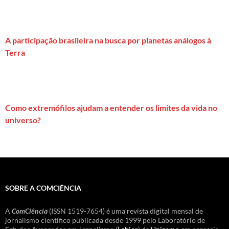
A participação brasileira na busca por planetas análogos à
Terra
Como extremófilos ajudam a entender os limites da vida no
universo?
SOBRE A COMCIÊNCIA
A
ComCiência
(ISSN 1519-7654) é uma revista digital mensal de
jornalismo científico publicada desde 1999 pelo Laboratório de