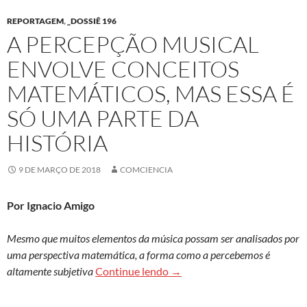
REPORTAGEM
,
_DOSSIÊ 196
A PERCEPÇÃO MUSICAL
ENVOLVE CONCEITOS
MATEMÁTICOS, MAS ESSA É
SÓ UMA PARTE DA
HISTÓRIA
9 DE MARÇO DE 2018
COMCIENCIA
Por Ignacio Amigo
Mesmo que muitos elementos da música possam ser analisados por
uma perspectiva matemática, a forma como a percebemos é
A percepção musical envolve 
altamente subjetiva
Continue lendo
→