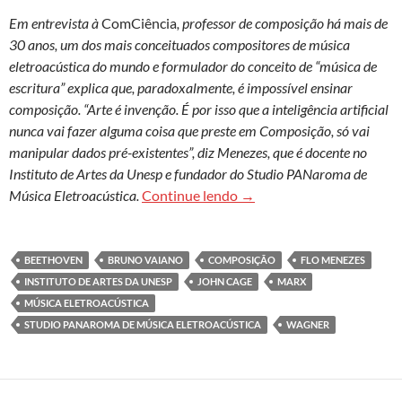
Em entrevista à
ComCiência
, professor de composição há mais de
30 anos, um dos mais conceituados compositores de música
eletroacústica do mundo e formulador do conceito de “música de
escritura” explica que, paradoxalmente, é impossível ensinar
composição. “Arte é invenção. É por isso que a inteligência artificial
nunca vai fazer alguma coisa que preste em Composição, só vai
manipular dados pré-existentes”, diz Menezes, que é docente no
Instituto de Artes da Unesp e fundador do Studio PANaroma de
Flo Menezes: ‘O objeto de 
Música Eletroacústica.
Continue lendo
→
BEETHOVEN
BRUNO VAIANO
COMPOSIÇÃO
FLO MENEZES
INSTITUTO DE ARTES DA UNESP
JOHN CAGE
MARX
MÚSICA ELETROACÚSTICA
STUDIO PANAROMA DE MÚSICA ELETROACÚSTICA
WAGNER