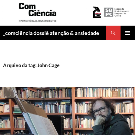
Pesquisar
_comciência dossiê atenção & ansiedade
PULAR
MENU
PARA
PRINCI
O
CONTEÚDO
Arquivo da tag: John Cage