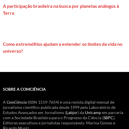
A participação brasileira na busca por planetas análogos à
Terra
Como extremófilos ajudam a entender os limites da vida no
universo?
SOBRE A COMCIÊNCIA
A
ComCiência
(ISSN 1519-7654) é uma revista digital mensal de
jornalismo científico publicada desde 1999 pelo Laboratório de
Estudos Avançados em Jornalismo (
Labjor
) da
Unicamp
em parceria
com a Sociedade Brasileira para o Progresso da Ciência (
SBPC
).
Editores executivos e jornalistas responsáveis: Marina Gomes e
Ricardo Muniz.