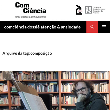
Pesquisar
_comciência dossiê atenção & ansiedade
PULAR
MENU
PARA
PRINCI
O
CONTEÚDO
Arquivo da tag: composição