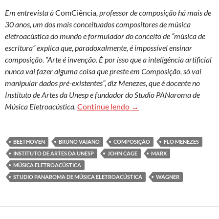
Em entrevista à
ComCiência
, professor de composição há mais de
30 anos, um dos mais conceituados compositores de música
eletroacústica do mundo e formulador do conceito de “música de
escritura” explica que, paradoxalmente, é impossível ensinar
composição. “Arte é invenção. É por isso que a inteligência artificial
nunca vai fazer alguma coisa que preste em Composição, só vai
manipular dados pré-existentes”, diz Menezes, que é docente no
Instituto de Artes da Unesp e fundador do Studio PANaroma de
Flo Menezes: ‘O objeto de 
Música Eletroacústica.
Continue lendo
→
BEETHOVEN
BRUNO VAIANO
COMPOSIÇÃO
FLO MENEZES
INSTITUTO DE ARTES DA UNESP
JOHN CAGE
MARX
MÚSICA ELETROACÚSTICA
STUDIO PANAROMA DE MÚSICA ELETROACÚSTICA
WAGNER