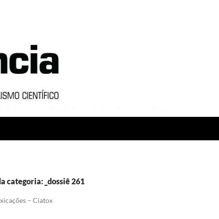
a categoria: _dossiê 261
xicações – Ciatox