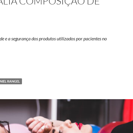
ALIA COMPOSIÇÃO DE
ade e a segurança dos produtos utilizados por pacientes no
mp avalia composição de óleos de Cannabis
NIEL RANGEL