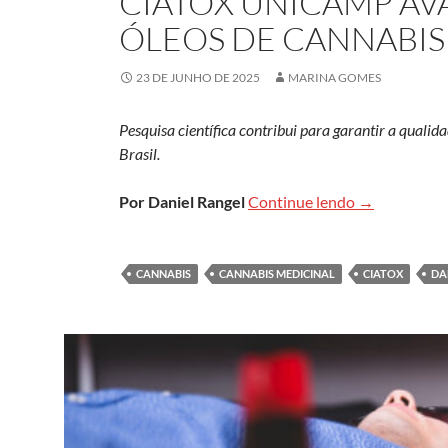
CIATOX UNICAMP AV
ÓLEOS DE CANNABIS
23 DE JUNHO DE 2025
MARINA GOMES
Pesquisa científica contribui para garantir a qualid
Brasil.
Ciatox Unica
Por Daniel Rangel
Continue lendo
→
CANNABIS
CANNABIS MEDICINAL
CIATOX
DA