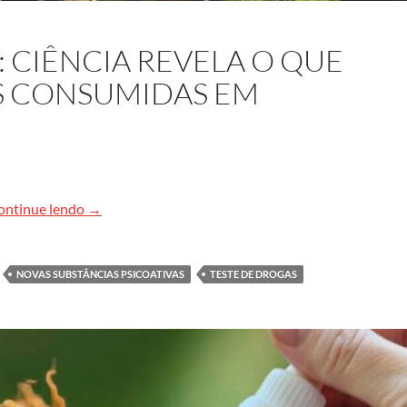
: CIÊNCIA REVELA O QUE
S CONSUMIDAS EM
“O que você usou?”: ciência revela o que há nas su
ontinue lendo
→
NOVAS SUBSTÂNCIAS PSICOATIVAS
TESTE DE DROGAS