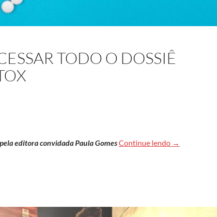
CESSAR TODO O DOSSIÊ
TOX
Clique aqui p
s pela editora convidada Paula Gomes
Continue lendo
→