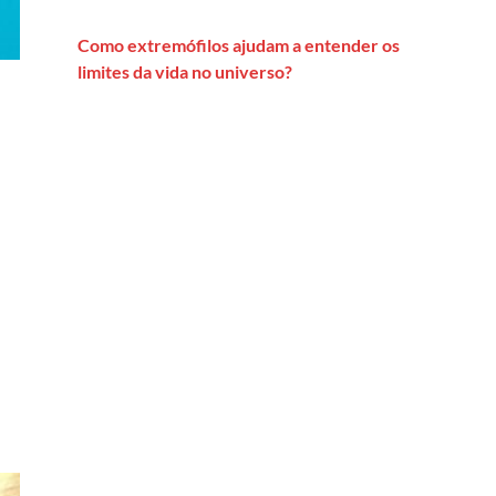
Como extremófilos ajudam a entender os
limites da vida no universo?
ara acessar todo o dossiê Intoxicações – Ciatox