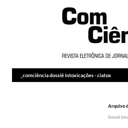
Pesquisar
_comciência dossiê intoxicações - ciatox
Arquivo d
Dossiê Into