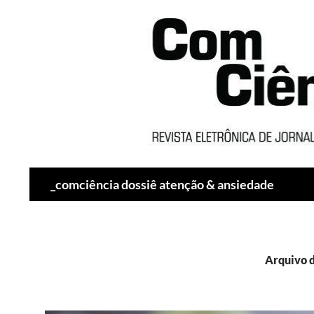
Pesquisar
_comciência dossiê atenção & ansiedade
Arquivo d