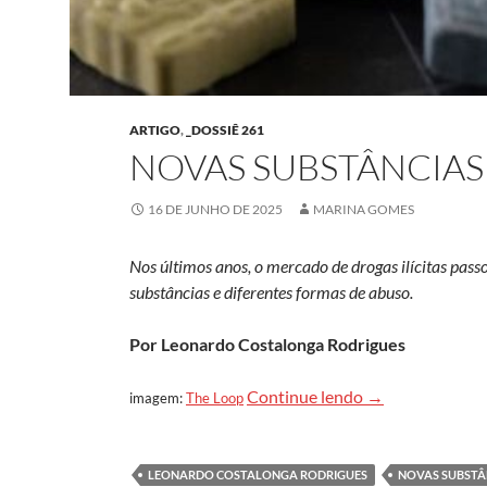
ARTIGO
,
_DOSSIÊ 261
NOVAS SUBSTÂNCIAS
16 DE JUNHO DE 2025
MARINA GOMES
Nos últimos anos, o mercado de drogas ilícitas pas
substâncias e diferentes formas de abuso.
Por
Leonardo Costalonga Rodrigues
Novas substânci
Continue lendo
→
imagem:
The Loop
LEONARDO COSTALONGA RODRIGUES
NOVAS SUBSTÂ