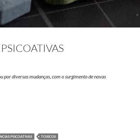
 PSICOATIVAS
sou por diversas mudanças, com o surgimento de novas
as psicoativas
NCIAS PSICOATIVAS
TOXICOS