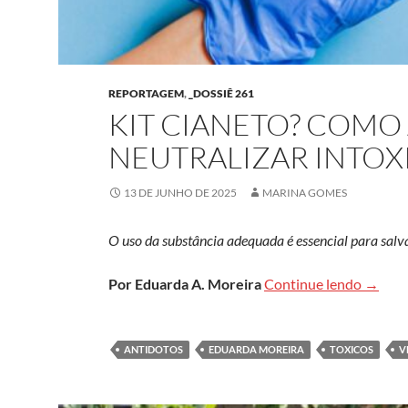
REPORTAGEM
,
_DOSSIÊ 261
KIT CIANETO? COMO
NEUTRALIZAR INTOX
13 DE JUNHO DE 2025
MARINA GOMES
O uso da substância adequada é essencial para salv
Kit ci
Por Eduarda A. Moreira
Continue lendo
→
ANTIDOTOS
EDUARDA MOREIRA
TOXICOS
V