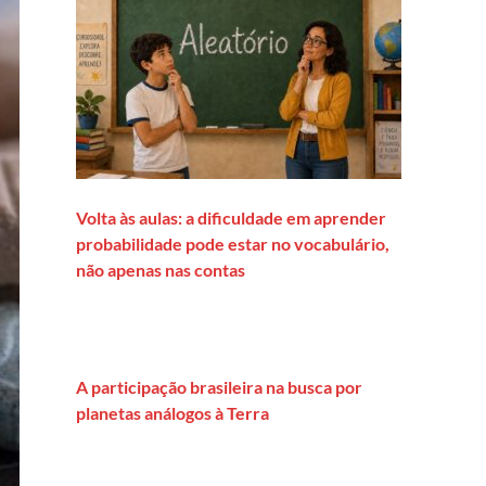
Volta às aulas: a dificuldade em aprender
probabilidade pode estar no vocabulário,
não apenas nas contas
A participação brasileira na busca por
planetas análogos à Terra