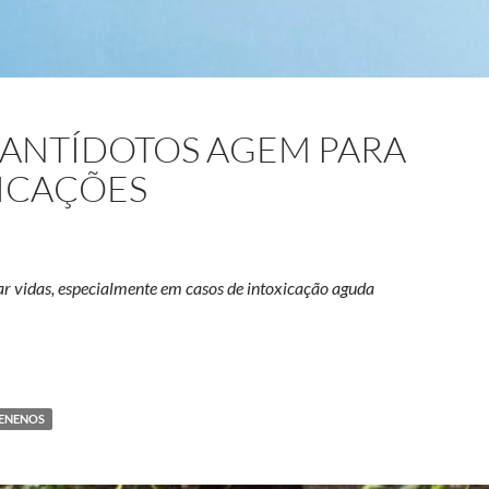
 ANTÍDOTOS AGEM PARA
ICAÇÕES
ar vidas, especialmente em casos de intoxicação aguda
aneto? Como antídotos agem para neutralizar intoxicações
ENENOS