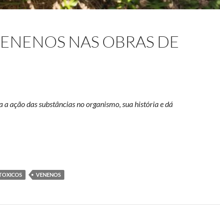
VENENOS NAS OBRAS DE
a ação das substâncias no organismo, sua história e dá
dos venenos nas obras de Agatha Christie
TOXICOS
VENENOS