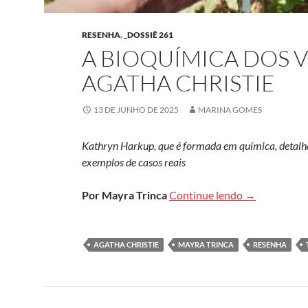
RESENHA
,
_DOSSIÊ 261
A BIOQUÍMICA DOS 
AGATHA CHRISTIE
13 DE JUNHO DE 2025
MARINA GOMES
Kathryn Harkup, que é formada em química, detalha 
exemplos de casos reais
A bioquímica 
Por Mayra Trinca
Continue lendo
→
AGATHA CHRISTIE
MAYRA TRINCA
RESENHA