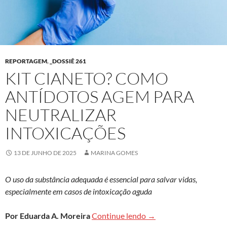
REPORTAGEM
,
_DOSSIÊ 261
KIT CIANETO? COMO
ANTÍDOTOS AGEM PARA
NEUTRALIZAR
INTOXICAÇÕES
13 DE JUNHO DE 2025
MARINA GOMES
O uso da substância adequada é essencial para salvar vidas,
especialmente em casos de intoxicação aguda
Kit cianeto? Como antí
Por Eduarda A. Moreira
Continue lendo
→