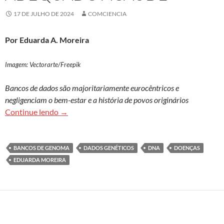
17 DE JULHO DE 2024
COMCIENCIA
Por Eduarda A. Moreira
Imagem: Vectorarte/
Freepik
Bancos de dados são majoritariamente eurocêntricos e
negligenciam o bem-estar e a história de povos originários
Escassez de dados genéticos das populações do s
Continue lendo
→
BANCOS DE GENOMA
DADOS GENÉTICOS
DNA
DOENÇAS
EDUARDA MOREIRA