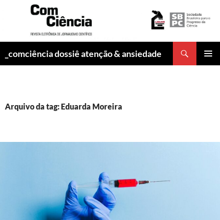
Pesquisar
_comciência dossiê atenção & ansiedade
PULAR
MENU
PARA
PRINCI
O
CONTEÚDO
Arquivo da tag: Eduarda Moreira