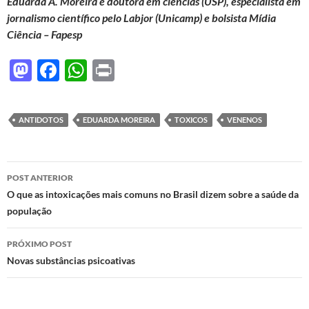
Eduarda A. Moreira é doutora em ciências (USP), especialista em
jornalismo científico pelo Labjor (Unicamp) e bolsista Mídia
Ciência – Fapesp
M
F
W
P
as
ac
h
ri
to
e
at
nt
ANTIDOTOS
EDUARDA MOREIRA
TOXICOS
VENENOS
d
b
s
o
o
A
Navegação
n
o
p
POST ANTERIOR
de
O que as intoxicações mais comuns no Brasil dizem sobre a saúde da
k
p
população
posts
PRÓXIMO POST
Novas substâncias psicoativas