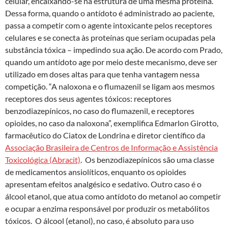
celular, encaixando-se na estrutura de uma mesma proteína.
Dessa forma, quando o antídoto é administrado ao paciente,
passa a competir com o agente intoxicante pelos receptores
celulares e se conecta às proteínas que seriam ocupadas pela
substância tóxica – impedindo sua ação. De acordo com Prado,
quando um antídoto age por meio deste mecanismo, deve ser
utilizado em doses altas para que tenha vantagem nessa
competição. “A naloxona e o flumazenil se ligam aos mesmos
receptores dos seus agentes tóxicos: receptores
benzodiazepínicos, no caso do flumazenil, e receptores
opioides, no caso da naloxona”, exemplifica Edmarlon Girotto,
farmacêutico do Ciatox de Londrina e diretor científico da
Associação Brasileira de Centros de Informação e Assistência
Toxicológica (Abracit)
. Os benzodiazepínicos são uma classe
de medicamentos ansiolíticos, enquanto os opioides
apresentam efeitos analgésico e sedativo. Outro caso é o
álcool etanol, que atua como antídoto do metanol ao competir
e ocupar a enzima responsável por produzir os metabólitos
tóxicos. O álcool (etanol), no caso, é absoluto para uso