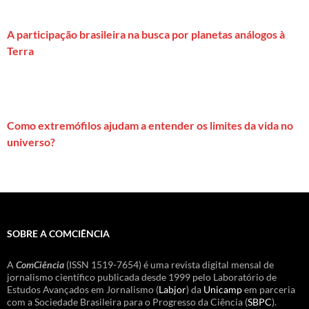
A participação brasileira na busca por planetas análogos à
Terra
Como extremófilos ajudam a entender os limites da vida no
universo?
SOBRE A COMCIÊNCIA
A
ComCiência
(ISSN 1519-7654) é uma revista digital mensal de
jornalismo científico publicada desde 1999 pelo Laboratório de
Estudos Avançados em Jornalismo (
Labjor
) da
Unicamp
em parceria
com a Sociedade Brasileira para o Progresso da Ciência (
SBPC
).