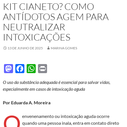
KIT CIANETO? COMO
ANTÍDOTOS AGEM PARA
NEUTRALIZAR
INTOXICAÇÕES
13 DE JUNHO DE 2025
MARINA GOMES
M
F
W
P
as
ac
h
ri
O uso da substância adequada é essencial para salvar vidas,
to
e
at
nt
especialmente em casos de intoxicação aguda
d
b
s
o
o
A
Por Eduarda A. Moreira
n
o
p
O
envenenamento ou intoxicação aguda ocorre
k
p
quando uma pessoa inala, entra em contato direto