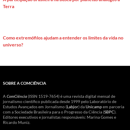
Terra
Como extremófilos ajudam a entender os limites da vida no
universo?
SOBRE A COMCIÊNCIA
A
ComCiência
(ISSN 1519-7654) é uma revista digital mensal de
jornalismo científico publicada desde 1999 pelo Laboratório de
Estudos Avançados em Jornalismo (
Labjor
) da
Unicamp
em parceria
com a Sociedade Brasileira para o Progresso da Ciência (
SBPC
).
Editores executivos e jornalistas responsáveis: Marina Gomes e
Ricardo Muniz.