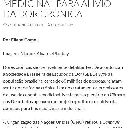
MEDICINAL PARA ALÍVIO
DA DOR CRÔNICA
25 DE JUNHO DE 2021
COMCIENCIA
Por Eliane Comoli
Imagem:
M
anue
l
A
l
v
ar
e
z/
P
i
x
abay
Dores crônicas são terrivelmente debilitantes. De acordo com
a Sociedade Brasileira de Estudos da Dor (SBED) 37% da
população brasileira, cerca de 60 milhões de pessoas, relatam
sentir dor de forma crônica. Um dos tratamentos promissores
é o uso de cannabis medicinal. Neste mês o plenário da Câmara
dos Deputados aprovou um projeto que libera o cultivo da
cannabis para fins medicinais e industriais.
A Organização das Nações Unidas (ONU) retirou a
Cannabis