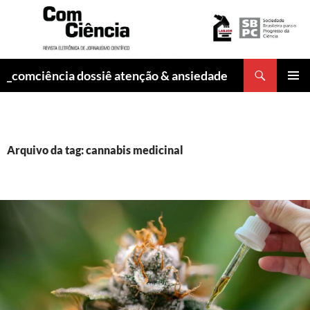
Pesquisar
_comciência dossiê atenção & ansiedade
PULAR
MENU
PARA
PRINCI
O
CONTEÚDO
Arquivo da tag: cannabis medicinal