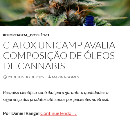
REPORTAGEM
,
_DOSSIÊ 261
CIATOX UNICAMP AVALIA
COMPOSIÇÃO DE ÓLEOS
DE CANNABIS
23 DE JUNHO DE 2025
MARINA GOMES
Pesquisa científica contribui para garantir a qualidade e a
segurança dos produtos utilizados por pacientes no Brasil.
Ciatox Unicamp avalia compo
Por Daniel Rangel
Continue lendo
→