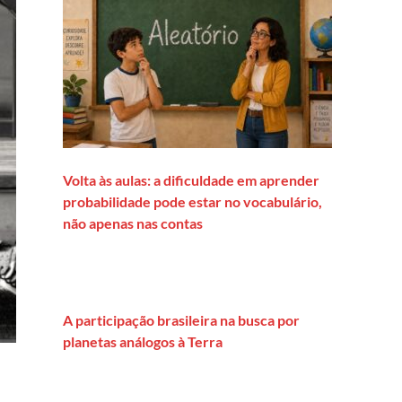
Volta às aulas: a dificuldade em aprender
probabilidade pode estar no vocabulário,
não apenas nas contas
A participação brasileira na busca por
planetas análogos à Terra