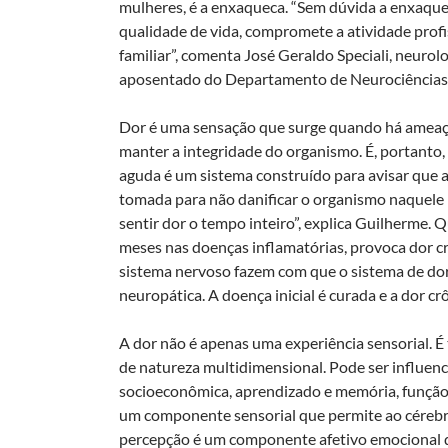
mulheres, é a enxaqueca. “Sem dúvida a enxaquec
qualidade de vida, compromete a atividade profiss
familiar”, comenta José Geraldo Speciali, neurol
aposentado do Departamento de Neurociência
Dor é uma sensação que surge quando há ameaça 
manter a integridade do organismo. É, portanto,
aguda é um sistema construído para avisar que a
tomada para não danificar o organismo naquele m
sentir dor o tempo inteiro”, explica Guilherme.
meses nas doenças inflamatórias, provoca dor c
sistema nervoso fazem com que o sistema de do
neuropática. A doença inicial é curada e a dor cr
A dor não é apenas uma experiência sensorial. 
de natureza multidimensional. Pode ser influenci
socioeconômica, aprendizado e memória, função 
um componente sensorial que permite ao cérebro 
percepção é um componente afetivo emocional q