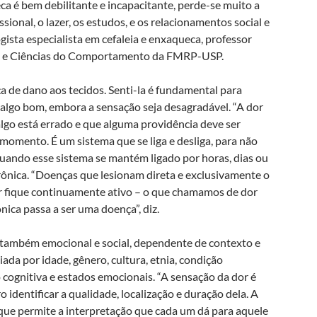
a é bem debilitante e incapacitante, perde-se muito a
ional, o lazer, os estudos, e os relacionamentos social e
ogista especialista em cefaleia e enxaqueca, professor
s e Ciências do Comportamento da FMRP-USP.
de dano aos tecidos. Senti-la é fundamental para
 algo bom, embora a sensação seja desagradável. “A dor
lgo está errado e que alguma providência deve ser
omento. É um sistema que se liga e desliga, para não
 Quando esse sistema se mantém ligado por horas, dias ou
rônica. “Doenças que lesionam direta e exclusivamente o
r fique continuamente ativo – o que chamamos de dor
ônica passa a ser uma doença”, diz.
É também emocional e social, dependente de contexto e
ada por idade, gênero, cultura, etnia, condição
cognitiva e estados emocionais. “A sensação da dor é
identificar a qualidade, localização e duração dela. A
ue permite a interpretação que cada um dá para aquele