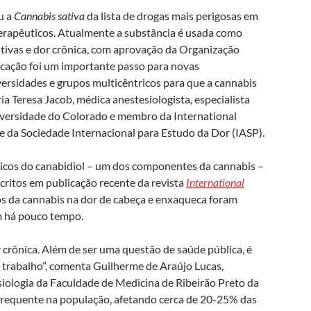
u a
Cannabis sativa
da lista de drogas mais perigosas em
erapêuticos. Atualmente a substância é usada como
tivas e dor crônica, com aprovação da Organização
icação foi um importante passo para novas
ersidades e grupos multicêntricos para que a cannabis
ria Teresa Jacob, médica anestesiologista, especialista
iversidade do Colorado e membro da International
 da Sociedade Internacional para Estudo da Dor (IASP).
sicos do canabidiol – um dos componentes da cannabis –
scritos em publicação recente da revista
International
tos da cannabis na dor de cabeça e enxaqueca foram
há pouco tempo.
crônica. Além de ser uma questão de saúde pública, é
 trabalho”, comenta Guilherme de Araújo Lucas,
siologia da Faculdade de Medicina de Ribeirão Preto da
requente na população, afetando cerca de 20-25% das