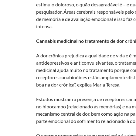
estímulo doloroso, o quão desagradável é – e qu
pesquisador. Áreas cerebrais responsáveis pelo
de memória e de avaliação emocional e isso faz
intensa.
Cannabis medicinal no tratamento de dor crôn
A dor crônica prejudica a qualidade de vida e é 
antidepressivos e anticonvulsivantes, o tratam
medicinal ajuda muito no tratamento porque con
receptores canabinóides estão amplamente distr
boa na dor crônica”, explica Maria Teresa.
Estudos mostram a presença de receptores canab
no hipocampo (relacionado às memórias) e na me
mecanismo central de dor, bem como ação na part
parte emocional do sofrimento relacionado à dor
O enorme preconceito e tabu em relação à subs