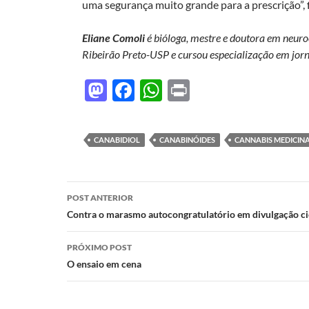
uma segurança muito grande para a prescrição”, f
Eliane Comoli
é bióloga, mestre e doutora em neuro
Ribeirão Preto-USP e cursou especialização em jor
M
F
W
P
as
ac
h
ri
to
e
at
nt
CANABIDIOL
CANABINÓIDES
CANNABIS MEDICIN
d
b
s
o
o
A
Navegação
n
o
p
POST ANTERIOR
de
Contra o marasmo autocongratulatório em divulgação cie
k
p
posts
PRÓXIMO POST
O ensaio em cena