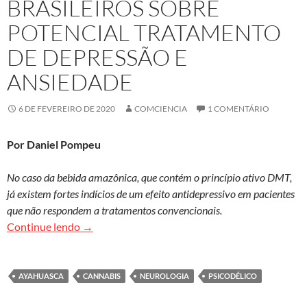
BRASILEIROS SOBRE
POTENCIAL TRATAMENTO
DE DEPRESSÃO E
ANSIEDADE
6 DE FEVEREIRO DE 2020
COMCIENCIA
1 COMENTÁRIO
Por Daniel Pompeu
No caso da bebida amazônica, que contém o princípio ativo DMT,
já existem fortes indícios de um efeito antidepressivo em pacientes
que não respondem a tratamentos convencionais.
Ayahuasca e cannabis figuram em estudos brasil
Continue lendo
→
AYAHUASCA
CANNABIS
NEUROLOGIA
PSICODÉLICO