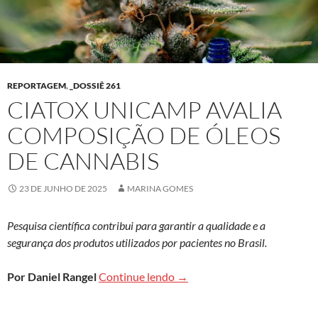
REPORTAGEM
,
_DOSSIÊ 261
CIATOX UNICAMP AVALIA
COMPOSIÇÃO DE ÓLEOS
DE CANNABIS
23 DE JUNHO DE 2025
MARINA GOMES
Pesquisa científica contribui para garantir a qualidade e a
segurança dos produtos utilizados por pacientes no Brasil.
Ciatox Unicamp avalia compo
Por Daniel Rangel
Continue lendo
→