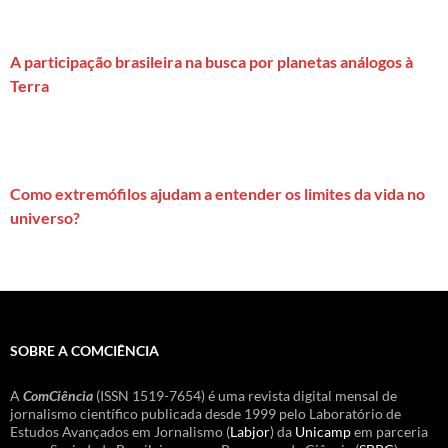
A participação brasileira na busca por planetas análogos à
Terra
Como extremófilos ajudam a entender os limites da vida no
universo?
SOBRE A COMCIÊNCIA
A
ComCiência
(ISSN 1519-7654) é uma revista digital mensal de
jornalismo científico publicada desde 1999 pelo Laboratório de
Estudos Avançados em Jornalismo (
Labjor
) da
Unicamp
em parceria