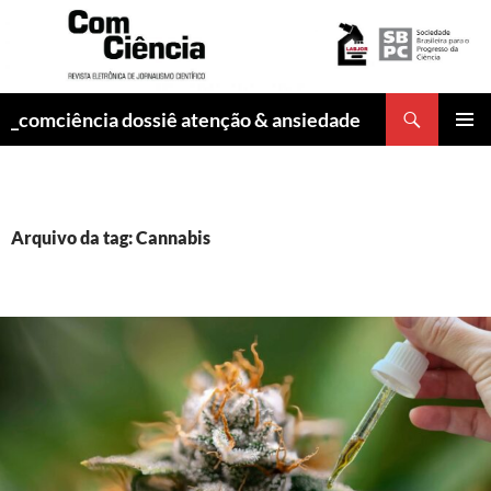
Pesquisar
_comciência dossiê atenção & ansiedade
PULAR
MENU
PARA
PRINCI
O
CONTEÚDO
Arquivo da tag: Cannabis