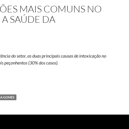
ÇÕES MAIS COMUNS NO
 A SAÚDE DA
ência do setor, as duas principais causas de intoxicação no
is peçonhentos (30% dos casos).
xicações mais comuns no Brasil dizem sobre a saúde da população
LA GOMES