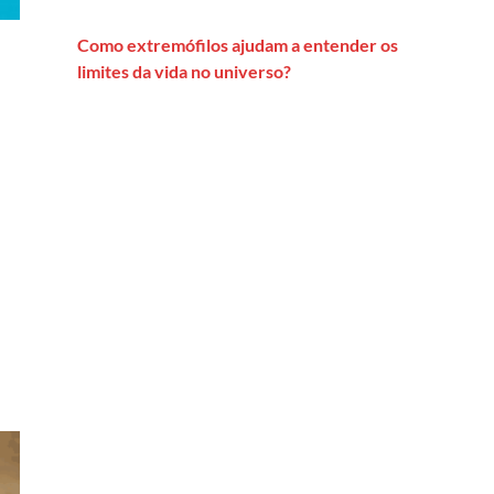
Como extremófilos ajudam a entender os
limites da vida no universo?
ara acessar todo o dossiê Intoxicações – Ciatox