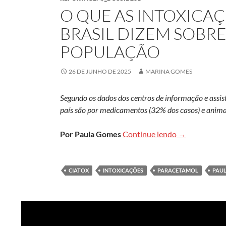
O QUE AS INTOXICA
BRASIL DIZEM SOBRE
POPULAÇÃO
26 DE JUNHO DE 2025
MARINA GOMES
Segundo os dados dos centros de informação e assist
país são por medicamentos (32% dos casos) e anima
O que as into
Por Paula Gomes
Continue lendo
→
CIATOX
INTOXICAÇÕES
PARACETAMOL
PAU