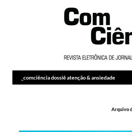
Pesquisar
_comciência dossiê atenção & ansiedade
Arquivo d