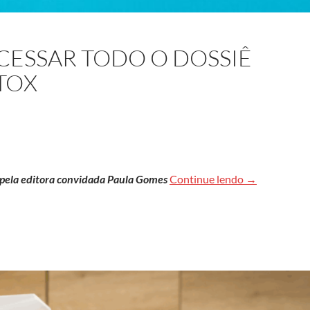
CESSAR TODO O DOSSIÊ
TOX
Clique aqui p
s pela editora convidada Paula Gomes
Continue lendo
→