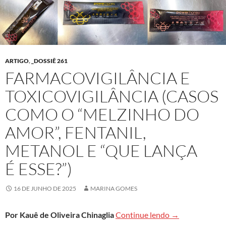
ARTIGO
,
_DOSSIÊ 261
FARMACOVIGILÂNCIA E
TOXICOVIGILÂNCIA (CASOS
COMO O “MELZINHO DO
AMOR”, FENTANIL,
METANOL E “QUE LANÇA
É ESSE?”)
16 DE JUNHO DE 2025
MARINA GOMES
Farmacovigilânci
Por Kauê de Oliveira Chinaglia
Continue lendo
→