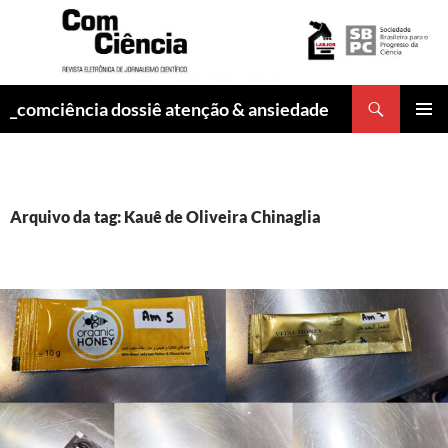
Pesquisar
_comciência dossiê atenção & ansiedade
PULAR
MENU
PARA
PRINCI
O
CONTEÚDO
Arquivo da tag: Kauê de Oliveira Chinaglia