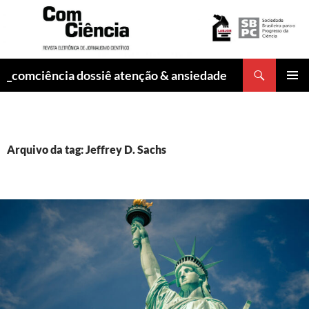
Pesquisar
_comciência dossiê atenção & ansiedade
PULAR
MENU
PARA
PRINCI
O
CONTEÚDO
Arquivo da tag: Jeffrey D. Sachs