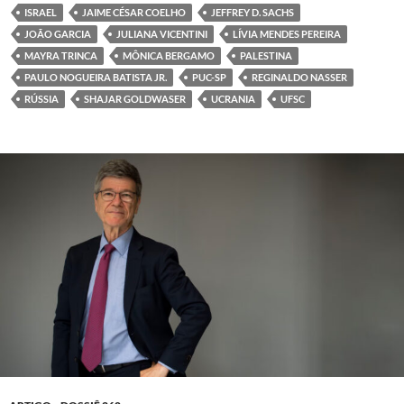
ISRAEL
JAIME CÉSAR COELHO
JEFFREY D. SACHS
JOÃO GARCIA
JULIANA VICENTINI
LÍVIA MENDES PEREIRA
MAYRA TRINCA
MÔNICA BERGAMO
PALESTINA
PAULO NOGUEIRA BATISTA JR.
PUC-SP
REGINALDO NASSER
RÚSSIA
SHAJAR GOLDWASER
UCRANIA
UFSC