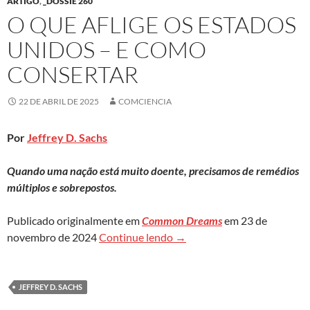
ARTIGO
,
_DOSSIÊ 260
O QUE AFLIGE OS ESTADOS
UNIDOS – E COMO
CONSERTAR
22 DE ABRIL DE 2025
COMCIENCIA
Por
Jeffrey D. Sachs
Quando uma nação está muito doente, precisamos de remédios
múltiplos e sobrepostos.
Publicado originalmente em
Common Dreams
em 23 de
O que aflige os Estados Uni
novembro de 2024
Continue lendo
→
JEFFREY D. SACHS