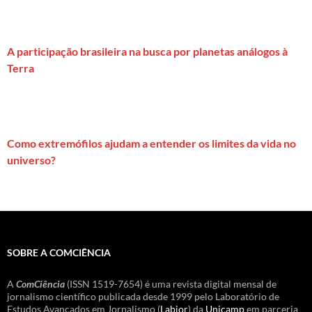
A participação brasileira na busca por planetas análogos à
Terra
Como extremófilos ajudam a entender os limites da vida no
universo?
SOBRE A COMCIÊNCIA
A
ComCiência
(ISSN 1519-7654) é uma revista digital mensal de
jornalismo científico publicada desde 1999 pelo Laboratório de
Estudos Avançados em Jornalismo (
Labjor
) da
Unicamp
em parceria