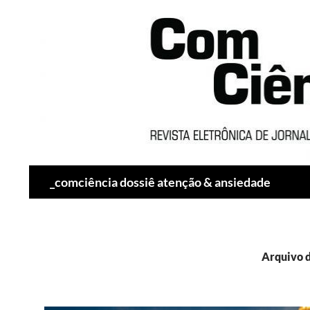
Pesquisar
_comciência dossiê atenção & ansiedade
Arquivo d