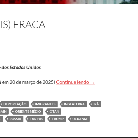
IS) FRACA
o dos Estados Unidos
Faça a América (mais) 
l
em 20 de março de 2025)
Continue lendo
→
DEPORTAÇÃO
IMIGRANTES
INGLATERRA
IRÃ
GAIN
ORIENTE MÉDIO
OTAN
L
RÚSSIA
TARIFAS
TRUMP
UCRANIA