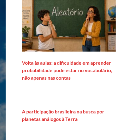
Volta às aulas: a dificuldade em aprender
probabilidade pode estar no vocabulário,
não apenas nas contas
A participação brasileira na busca por
planetas análogos à Terra