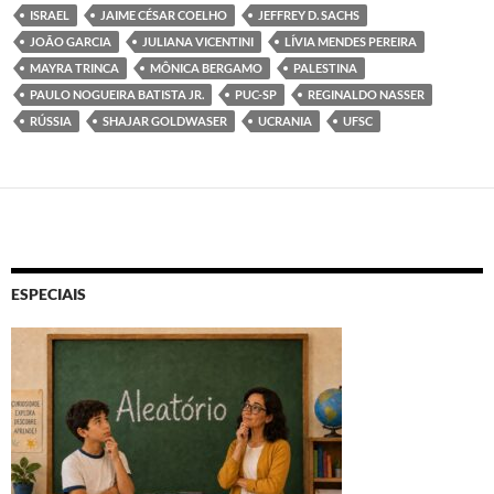
ISRAEL
JAIME CÉSAR COELHO
JEFFREY D. SACHS
JOÃO GARCIA
JULIANA VICENTINI
LÍVIA MENDES PEREIRA
MAYRA TRINCA
MÔNICA BERGAMO
PALESTINA
PAULO NOGUEIRA BATISTA JR.
PUC-SP
REGINALDO NASSER
RÚSSIA
SHAJAR GOLDWASER
UCRANIA
UFSC
ESPECIAIS