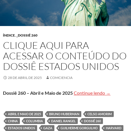
ÍNDICE
,
_DOSSIÊ 260
CLIQUE AQUI PARA
ACESSAR O CONTEÚDO DO
DOSSIÊ ESTADOS UNIDOS
28 DE ABRIL DE 2025
COMCIENCIA
Clique aqui 
Dossiê 260 – Abril e Maio de 2025
Continue lendo
→
ABRIL E MAIO DE 2025
BRUNO HUBERMAN
CELSO AMORIM
CHINA
COLUMBIA
DANIEL RANGEL
DOSSIÊ 260
ESTADOS UNIDOS
GAZA
GUILHERME GORGULHO
HARVARD