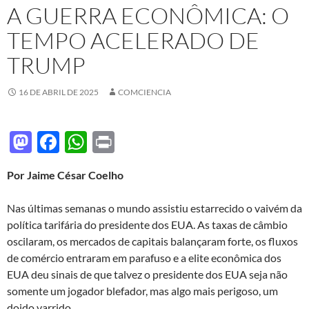
A GUERRA ECONÔMICA: O
TEMPO ACELERADO DE
TRUMP
16 DE ABRIL DE 2025
COMCIENCIA
M
F
W
P
as
ac
h
ri
Por Jaime César Coelho
to
e
at
nt
d
b
s
Nas últimas semanas o mundo assistiu estarrecido o vaivém da
o
o
A
política tarifária do presidente dos EUA. As taxas de câmbio
oscilaram, os mercados de capitais balançaram forte, os fluxos
n
o
p
de comércio entraram em parafuso e a elite econômica dos
k
p
EUA deu sinais de que talvez o presidente dos EUA seja não
somente um jogador blefador, mas algo mais perigoso, um
doido varrido.