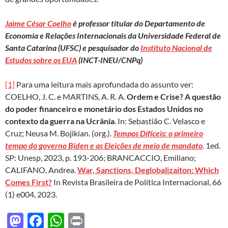
Jaime César Coelho
é professor titular do Departamento de
Economia e Relações Internacionais da Universidade Federal de
Santa Catarina (UFSC) e pesquisador do
Instituto Nacional de
Estudos sobre os EUA
(INCT-INEU/CNPq)
[1]
Para uma leitura mais aprofundada do assunto ver:
COELHO, J. C. e MARTINS, A. R. A.
Ordem e Crise? A questão
do poder financeiro e monetário dos Estados Unidos no
contexto da guerra na Ucrânia
. In: Sebastião C. Velasco e
Cruz; Neusa M. Bojikian. (org.).
Tempos Difíceis: o primeiro
tempo do governo Biden e as Eleições de meio de mandato
. 1ed.
SP: Unesp, 2023, p. 193-206; BRANCACCIO, Emiliano;
CALIFANO, Andrea.
War, Sanctions, Deglobalizaiton: Which
Comes First?
In Revista Brasileira de Política Internacional, 66
(1) e004, 2023.
M
F
W
P