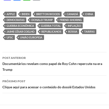
as
ac
h
ri
to
e
at
nt
APPLE
BIDEN
BRETTON WOODS
CANADÁ
CHINA
d
b
s
DEMOCRATAS
DONALD TRUMP
FRIEND-SHORING
o
o
A
GUERRA ECONÔMICA
GUERRA TOTAL
INFLAÇÃO
JAIME CÉSAR COELHO
REPUBLICANOS
RÚSSIA
TARIFAS
n
o
p
UFSC
UNIÃO EUROPEIA
k
p
Navegação
POST ANTERIOR
de
Documentários revelam como papel de Roy Cohn repercute na era
Trump
posts
PRÓXIMO POST
Clique aqui para acessar o conteúdo do dossiê Estados Unidos