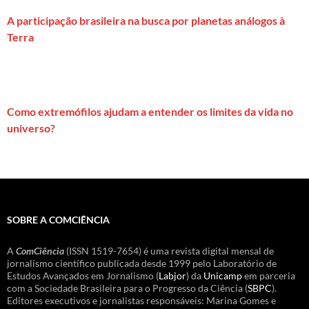
A participação brasileira na busca por planetas análogos à
Terra
Como extremófilos ajudam a entender os limites da vida no
universo?
SOBRE A COMCIÊNCIA
A
ComCiência
(ISSN 1519-7654) é uma revista digital mensal de
jornalismo científico publicada desde 1999 pelo Laboratório de
Estudos Avançados em Jornalismo (
Labjor
) da
Unicamp
em parceria
com a Sociedade Brasileira para o Progresso da Ciência (
SBPC
).
Editores executivos e jornalistas responsáveis: Marina Gomes e