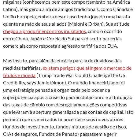
migalhas (conhecemos bem este comportamento na América
Latina), mas gerou a ira de amigos tradicionais, como Canadá e
União Europeia, embora neste caso tenha jogado uma batata
quente na mão de seus aliados (Meloni e Orban). Sua atitude
chegou a produzir encontros inusitados
, como o ocorrido
entre China, Japão e Coreia do Sul para discutir parcerias
comerciais como resposta à agressão tarifária dos EUA.
Mas insisto, para além da eficácia para lá de duvidosa das
medidas tarifárias,
existem perigos que atingem o mercado de
títulos e moeda
(Trump Trade War Could Challenge the US
Credibility, says Jamie Dimon). O mundo financeirizado foi
uma estratégia pensada e organizada pelo poder da
superpotência após a crise do padrão dólar-ouro e a flutuação
das taxas de câmbio com desregulamentações competitivas
que levaram à abertura generalizada das contas de capital. Isto
permitiu que os mercados financeiros e seus novos atores
(fundos de investimento, fundos mútuos de gestão de risco,
CIAs de seguros, Fundos de Pensão) passassem a gerir