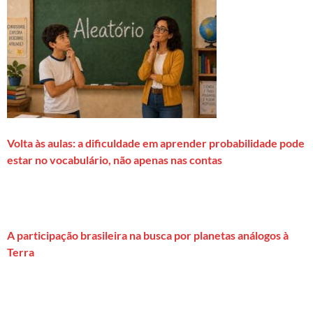
Volta às aulas: a dificuldade em aprender probabilidade pode
estar no vocabulário, não apenas nas contas
A participação brasileira na busca por planetas análogos à
Terra