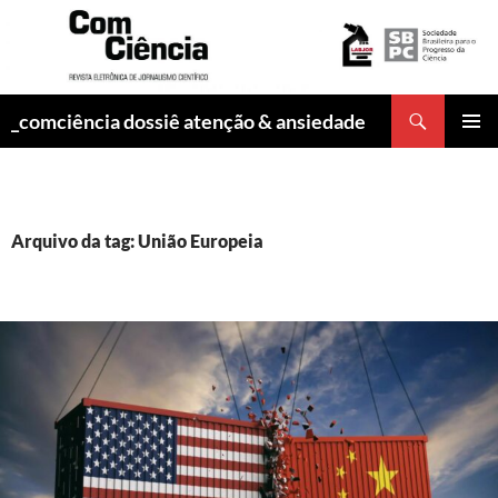
Pesquisar
_comciência dossiê atenção & ansiedade
PULAR
MENU
PARA
PRINCI
O
CONTEÚDO
Arquivo da tag: União Europeia