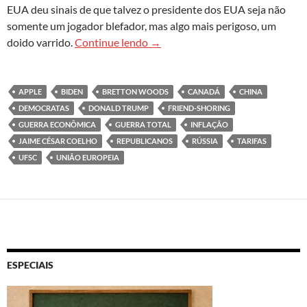
EUA deu sinais de que talvez o presidente dos EUA seja não
somente um jogador blefador, mas algo mais perigoso, um
A Guerra Econômica: o tempo ac
doido varrido.
Continue lendo
→
APPLE
BIDEN
BRETTON WOODS
CANADÁ
CHINA
DEMOCRATAS
DONALD TRUMP
FRIEND-SHORING
GUERRA ECONÔMICA
GUERRA TOTAL
INFLAÇÃO
JAIME CÉSAR COELHO
REPUBLICANOS
RÚSSIA
TARIFAS
UFSC
UNIÃO EUROPEIA
ESPECIAIS