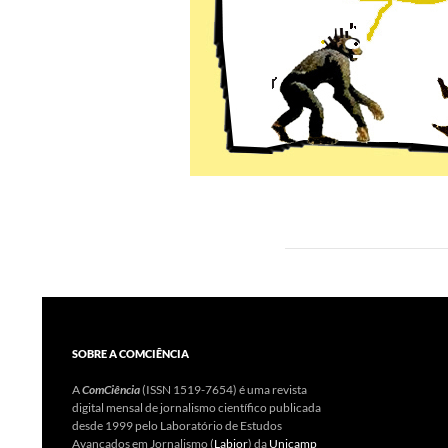
SOBRE A COMCIÊNCIA
A
ComCiência
(ISSN 1519-7654) é uma revista
digital mensal de jornalismo científico publicada
desde 1999 pelo Laboratório de Estudos
Avançados em Jornalismo (
Labjor
) da
Unicamp