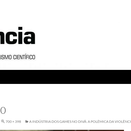
0
700 × 398
A INDÚSTRIA DOS GAMES NO DIVÃ: A POLÊMICA DA VIOLÊNC