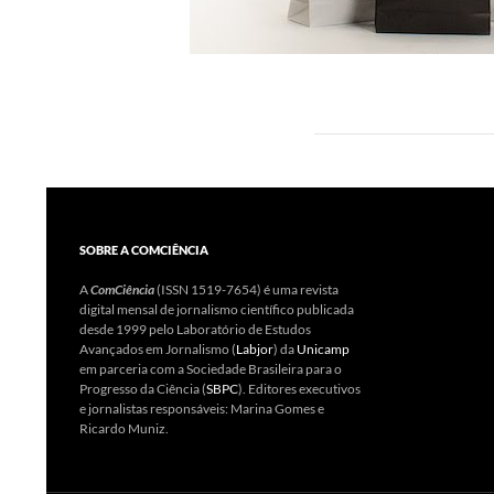
SOBRE A COMCIÊNCIA
A
ComCiência
(ISSN 1519-7654) é uma revista
digital mensal de jornalismo científico publicada
desde 1999 pelo Laboratório de Estudos
Avançados em Jornalismo (
Labjor
) da
Unicamp
em parceria com a Sociedade Brasileira para o
Progresso da Ciência (
SBPC
). Editores executivos
e jornalistas responsáveis: Marina Gomes e
Ricardo Muniz.