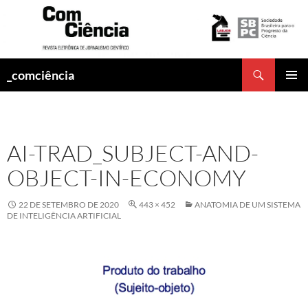
Pesquisar
_comciência
PULAR
MENU
PARA
PRINCI
O
CONTEÚDO
AI-TRAD_SUBJECT-AND-
OBJECT-IN-ECONOMY
22 DE SETEMBRO DE 2020
443 × 452
ANATOMIA DE UM SISTEMA
DE INTELIGÊNCIA ARTIFICIAL